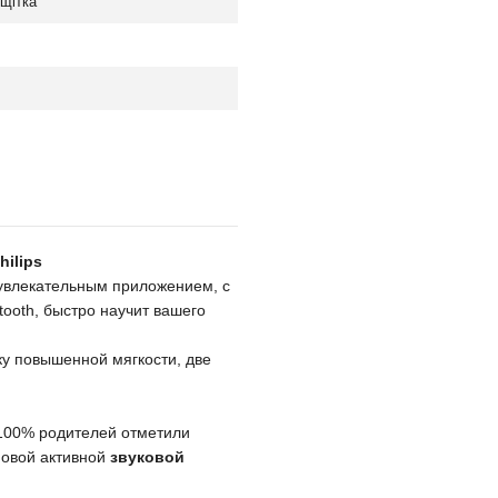
щітка
hilips
увлекательным приложением, с
ooth, быстро научит вашего
у повышенной мягкости, две
 100% родителей отметили
новой активной
звуковой