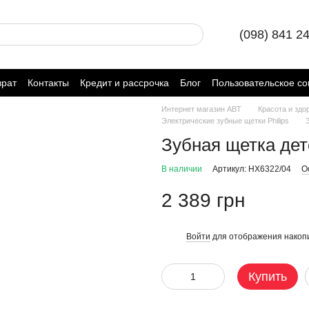
(098) 841 2
врат
Контакты
Кредит и рассрочка
Блог
Пользовательское с
Интернет магазин ABT
Красота и здо
Электрические зубные щетки Philips
Зубная щетка детс
В наличии
Артикул: HX6322/04
О
2 389 грн
Войти
для отображения накопи
%
Купить