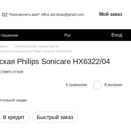
4 02
Мой заказ
Перезвонить вам?
office.abt.shop@gmail.com
Вход
оглашение
Рус
ровье
Электрические зубные щетки
Зубная щетка детская Philips Sonicare HX6322/04
кая Philips Sonicare HX6322/04
ставить отзыв
К сравнению
В желания
тельной скидки
В кредит
Быстрый заказ