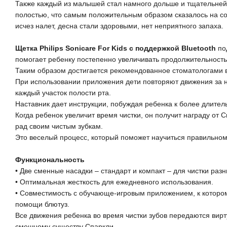
Также каждый из малышей стал намного дольше и тщательней 
полостью, что самым положительным образом сказалось на сос
исчез налет, десна стали здоровыми, нет неприятного запаха.
Щетка Philips Sonicare For Kids с поддержкой Bluetooth
по
помогает ребенку постепенно увеличивать продолжительность 
Таким образом достигается рекомендованное стоматологами 
При использовании приложения дети повторяют движения за 
каждый участок полости рта.
Наставник дает инструкции, побуждая ребенка к более длител
Когда ребенок увеличит время чистки, он получит награду от 
рад своим чистым зубкам.
Это веселый процесс, который поможет научиться правильному
Функциональность
• Две сменные насадки – стандарт и компакт – для чистки разн
• Оптимальная жесткость для ежедневного использования.
• Совместимость с обучающе-игровым приложением, к которо
помощи блютуз.
Все движения ребенка во время чистки зубов передаются ви
смешному существу Спаркли.