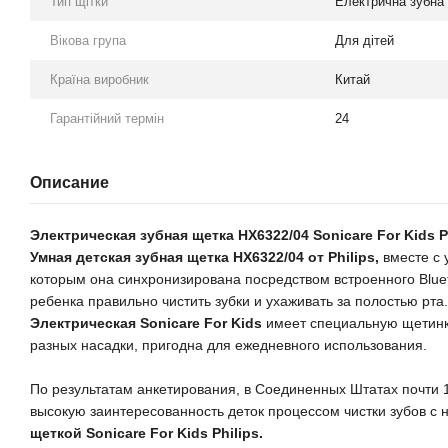
Тип щітки
Електрична зубна 
Вікова група
Для дітей
Країна виробник
Китай
Гарантійний термін
24
Описание
Электрическая зубная щетка HX6322/04 Sonicare For Kids P
Умная детская зубная щетка HX6322/04 от Philips,
вместе с 
которым она синхронизирована посредством встроенного Bluet
ребенка правильно чистить зубки и ухаживать за полостью рта.
Электрическая Sonicare For Kids
имеет специальную щетинк
разных насадки, пригодна для ежедневного использования.
По результатам анкетирования, в Соединенных Штатах почти
высокую заинтересованность деток процессом чистки зубов с 
щеткой Sonicare For Kids Philips.