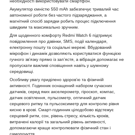
необхідності використовувати смартфон.
Акумулятор ємністю 550 mAh забезпечує тривалий час
автономної роботи без частого підзаряджання, а
магнітний спосіб зарядки робить процес підключення
швидким та максимально зручним.
Для щоденного комфорту Redmi Watch 6 підтримує
повідомлення про дзвінки, SMS, події календаря,
електронну пошту та соціальні мережі. Вбудований
мікрофон і динамік дозволяють користуватися функцією
гучного зв’язку прямо із зап’ястя, а вібрація допомагає не
пропускати важливі сповіщення навіть у шумному
середовищі.
Особливу увагу приділено здоров’ю та фізичній
активності. Годинник оснащений набором сучасних
датчиків, серед яких акселерометр, гіроскоп, компас,
датчик освітлення, пульсометр, оптичний датчик
серцевого ритму та пульсоксиметр для контролю рівня
кисню в крові. Смарт-годинник цілодобово відстежує
серцевий ритм, сон, рівень стресу, кількість кроків,
витрачені калорії та загальний рівень активності,
допомагаючи краще контролювати фізичний стан і
самопочуття.