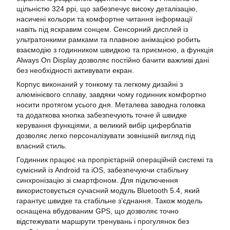
щільністю 324 ppi, що забезпечує високу деталізацію,
насичені кольори та комфортне читання інформації
навіть під яскравим сонцем. Сенсорний дисплей із
ультратонкими рамками та плавною анімацією робить
взаємодію з годинником швидкою та приємною, а функція
Always On Display дозволяє постійно бачити важливі дані
без необхідності активувати екран.
Корпус виконаний у тонкому та легкому дизайні з
алюмінієвого сплаву, завдяки чому годинник комфортно
носити протягом усього дня. Металева заводна головка
та додаткова кнопка забезпечують точне й швидке
керування функціями, а великий вибір циферблатів
дозволяє легко персоналізувати зовнішній вигляд під
власний стиль.
Годинник працює на пропрієтарній операційній системі та
сумісний із Android та iOS, забезпечуючи стабільну
синхронізацію зі смартфоном. Для підключення
використовується сучасний модуль Bluetooth 5.4, який
гарантує швидке та стабільне з’єднання. Також модель
оснащена вбудованим GPS, що дозволяє точно
відстежувати маршрути тренувань і прогулянок без