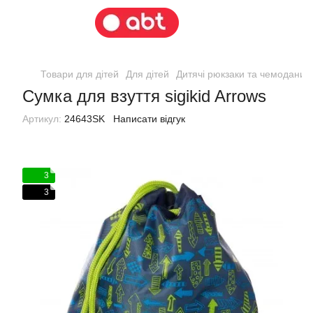
Товари для дітей
Для дітей
Дитячі рюкзаки та чемодани
Сумка для взуття sigikid Arrows
Артикул:
24643SK
Написати відгук
3
3