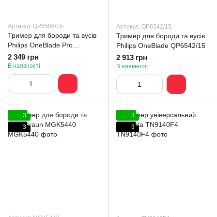
Артикул: QP6506/15
Артикул: QP6542/15
Тример для бороди та вусів
Тример для бороди та вусів
Philips OneBlade Pro
Philips OneBlade QP6542/15
QP6506/15
2 349 грн
2 913 грн
В наявності
В наявності
3
3
3
3