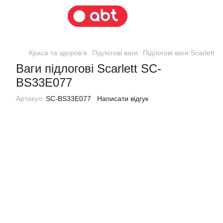
Краса та здоров'я
Підлогові ваги
Підлогові ваги Scarlett
В
Ваги підлогові Scarlett SC-
BS33E077
Артикул:
SC-BS33E077
Написати відгук