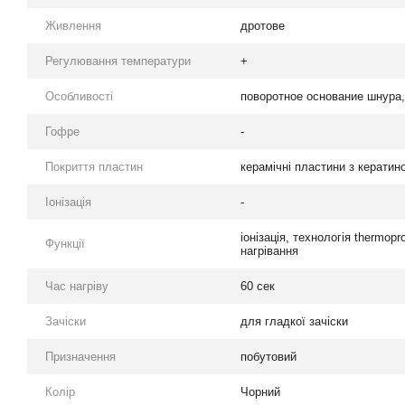
Живлення
дротове
Регулювання температури
+
Особливості
поворотное основание шнура
Гофре
-
Покриття пластин
керамічні пластини з кератин
Іонізація
-
іонізація, технологія thermop
Функції
нагрівання
Час нагріву
60 сек
Зачіски
для гладкої зачіски
Призначення
побутовий
Колір
Чорний