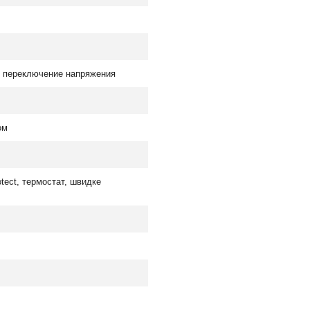
, переключение напряжения
ом
rotect, термостат, швидке