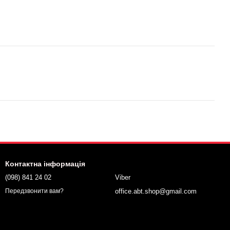
Контактна інформація
(098) 841 24 02
Viber
office.abt.shop@gmail.com
Передзвонити вам?