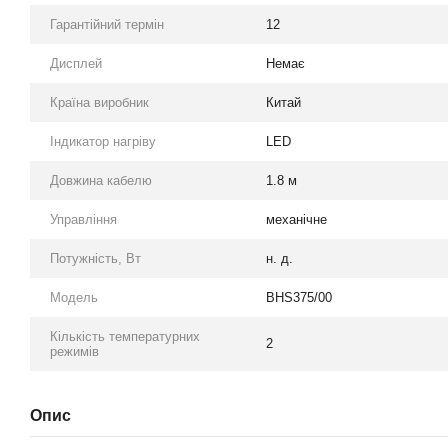
Гарантійний термін
12
Дисплей
Немає
Країна виробник
Китай
Індикатор нагріву
LED
Довжина кабелю
1.8 м
Управління
механічне
Потужність, Вт
н. д.
Модель
BHS375/00
Кількість температурних
2
режимів
Опис