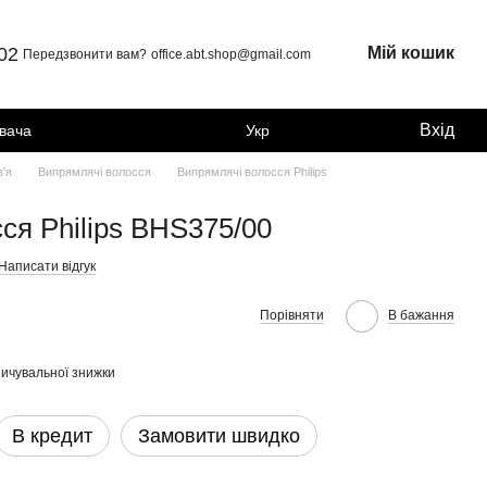
 02
Мій кошик
Передзвонити вам?
office.abt.shop@gmail.com
Вхід
увача
Укр
в'я
Випрямлячі волосся
Випрямлячі волосся Philips
ся Philips BHS375/00
Написати відгук
Порівняти
В бажання
ичувальної знижки
В кредит
Замовити швидко