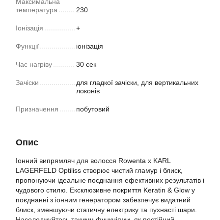
Максимальна
температура
230
Іонізація
+
Функції
іонізація
Час нагріву
30 сек
Зачіски
для гладкої зачіски, для вертикальних
локонів
Призначення
побутовий
Опис
Іонний випрямляч для волосся Rowenta x KARL
LAGERFELD Optiliss створює чистий гламур і блиск,
пропонуючи ідеальне поєднання ефективних результатів і
чудового стилю. Ексклюзивне покриття Keratin & Glow у
поєднанні з іонним генератором забезпечує видатний
блиск, зменшуючи статичну електрику та пухнасті шари.
Насолоджуйтесь такими функціями, як постійний