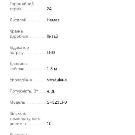
Гарантійний
термін
24
Дисплей
Немає
Країна
виробник
Китай
Індикатор
нагріву
LED
Довжина
кабелю
1.8 м
Управління
механічне
Потужність, Вт
н. д.
Модель
SF323LF0
Кількість
температурних
режимів
10
Діапазон