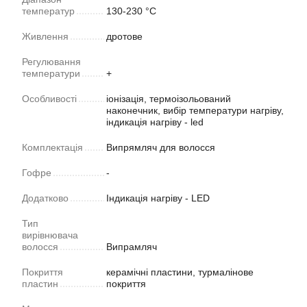
температур
130-230 °С
Живлення
дротове
Регулювання
температури
+
Особливості
іонізація, термоізольований
наконечник, вибір температури нагріву,
індикація нагріву - led
Комплектація
Випрямляч для волосся
Гофре
-
Додатково
Індикація нагріву - LED
Тип
вирівнювача
волосся
Випрамляч
Покриття
керамічні пластини, турмалінове
пластин
покриття