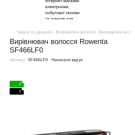
Краса та здоров'я
Випрямлячі волосся
Випрямлячі воло
Вирівнювач волосся Rowenta
SF466LF0
Артикул:
SF466LF0
Написати відгук
3
3