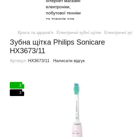
Краса та здоров'я
Електричні зубні щітки
Електричні зубні
Зубна щітка Philips Sonicare
HX3673/11
Артикул:
HX3673/11
Написати відгук
3
3