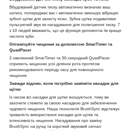
Вбудований датчик тиску автоматично визначає ваш
натиск, попереджає вас і автоматично зменшує вібрацію
зубної щітки для захисту ясен. Зубна щітка подаватиме
пульсуючий звук як нагадування для полегшення тиску. 7
з 10 людей вважають, що ця функція допомогла їм краще
чистити зуби.
Оптимізуйте чищення за допомогою SmarTimer та
QuadPacer
2-хвилинний SmarTimer та 30-секундний QuadPacer
сприяють чищенню усіх ділянок рота протягом
рекомендованого періоду часу для повноцінного
чищення.
Завжди відомо, коли потрібно заміняти насадки для
щітки
Із часом всі насадки для щітки зношуються, тому ви
захочете стежити за своєю насадкою для забезпечення
чудового чищення. Наша технологія BrushSync відстежує
тривалість використання насадки для щітки та
інтенсивність чищення. Нагадування про заміну
BrushSync на ручці та короткий звуковий сигнал