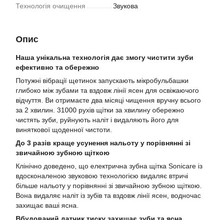
Технологія очищення
Звукова
Опис
Наша унікальна технологія дає змогу чистити зуби
ефективно та обережно
Потужні вібрації щетинок запускають мікробульбашки
глибоко між зубами та вздовж лінії ясен для освіжаючого
відчуття. Ви отримаєте два місяці чищення вручну всього
за 2 хвилин. 31000 рухів щітки за хвилину обережно
чистять зуби, руйнують наліт і видаляють його для
виняткової щоденної чистоти.
До 3 разів краще усунення нальоту у порівнянні зі
звичайною зубною щіткою
Клінічно доведено, що електрична зубна щітка Sonicare із
вдосконаленою звуковою технологією видаляє втричі
більше нальоту у порівнянні зі звичайною зубною щіткою.
Вона видаляє наліт із зубів та вздовж лінії ясен, водночас
захищає ваші ясна.
Вбудований датчик тиску захищає зуби та ясна