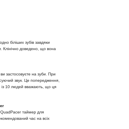
дно біліших зубів завдяки
 Клінічно доведено, що вона
ви застосовуєте на зуби. При
ьсуючий звук. Це попередження,
7 із 10 людей вважають, що ця
er
д QuadPacer таймер для
комендований час на всіх