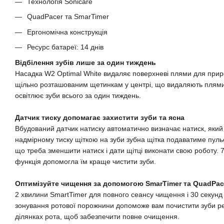
Технологія Sonicare
QuadPacer та SmarTimer
Ергономічна конструкція
Ресурс батареї: 14 днів
Відбілення зубів лише за один тиждень
Насадка W2 Optimal White видаляє поверхневі плями для приро
щільно розташованим щетинкам у центрі, що видаляють плями.
освітлює зуби всього за один тиждень.
Датчик тиску допомагає захистити зуби та ясна
Вбудований датчик натиску автоматично визначає натиск, який 
надмірному тиску щіткою на зуби зубна щітка подаватиме пул
що треба зменшити натиск і дати щітці виконати свою роботу. 
функція допомогла їм краще чистити зуби.
Оптимізуйте чищення за допомогою SmarTimer та QuadPac
2 хвилини SmartTimer для повного сеансу чищення і 30 секун
зонування ротової порожнини допоможе вам почистити зуби ре
ділянках рота, щоб забезпечити повне очищення.