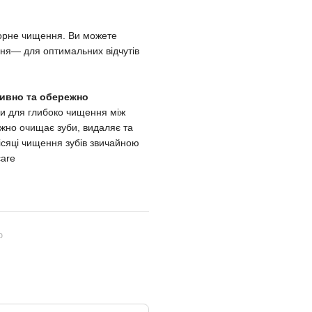
форне чищення. Ви можете
ня— для оптимальних відчутів
ктивно та обережно
и для глибоко чищення між
ніжно очищає зуби, видаляє та
місяці чищення зубів звичайною
care
ю