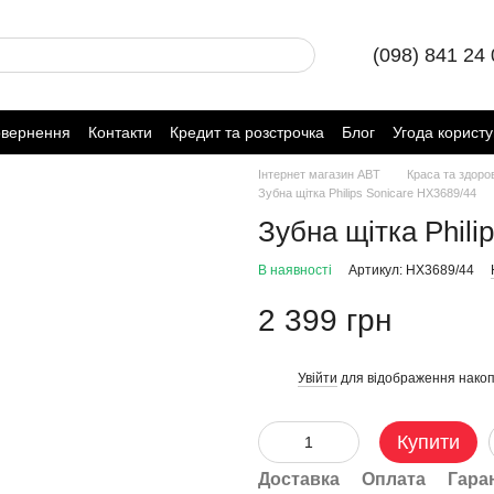
(098) 841 24
овернення
Контакти
Кредит та розстрочка
Блог
Угода корист
Інтернет магазин ABT
Краса та здоро
Зубна щітка Philips Sonicare HX3689/44
Зубна щітка Phili
В наявності
Артикул: HX3689/44
2 399 грн
Увійти
для відображення накоп
%
Купити
Доставка
Оплата
Гара