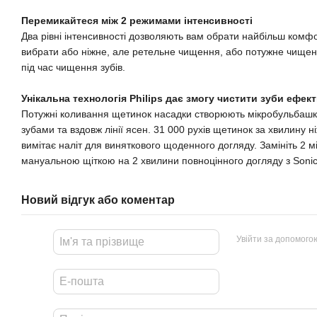
Перемикайтеся між 2 режимами інтенсивності
Два рівні інтенсивності дозволяють вам обрати найбільш ком
вибрати або ніжне, але ретельне чищення, або потужне чищен
під час чищення зубів.
Унікальна технологія Philips дає змогу чистити зуби ефе
Потужні коливання щетинок насадки створюють мікробульбашк
зубами та вздовж лінії ясен. 31 000 рухів щетинок за хвилину 
вимітає наліт для виняткового щоденного догляду. Замініть 2 
мануальною щіткою на 2 хвилини повноцінного догляду з Soni
Новий відгук або коментар
Увійти за допомого