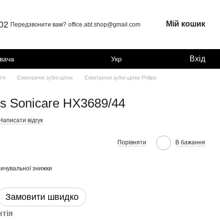
 02
Мій кошик
Передзвонити вам?
office.abt.shop@gmail.com
Вхід
увача
Укр
в'я
Електричні зубні щітки
Електричні зубні щітки Philips
ps Sonicare HX3689/44
Написати відгук
Порівняти
В бажання
ичувальної знижки
Замовити швидко
нтія