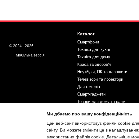
Каталог
Смартфони
© 2024 - 2026
Техніка для кухні
Мобільна версія
Техніка для дому
Краса та здоров'я
Ноутбуки, ПК та планшети
Телевізори та проектори
Для гемерів
Смарт-гаджети
Товари для дому та саду
Спорт і туризм
Ми дбаємо про вашу конфіденційність
Товари для дітей
Цей веб-сайт використовує файли cookie для
Автотовари та інструменти
сайту. Ви можете змінити це в налаштування
Інтернет-магазин створений з
Хорошоп
використання файлів cookie. Детальніше мо