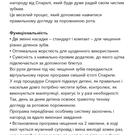
нагороду від Спарклі, який буде дуже радий своїм чистим
зубкам.
Це веселий процес, який допоможе навчитися
правильному догляду за порожниною рота.
Функціональність
• Дві змінні насадки – стандарт і компакт – для чищення
різних ділянок зубів.
• Оптимальна жорсткість для щоденного використання.
• Сумісність з навчально-ігровим додатком, до якого щітка
підключається за допомогою блютуз.
Всі рухи дитини під час чищення зубів передаються
віртуальному герою програми смішній істоті Спаркли.
У ході процедури Спарклі підказує дитині, як правильно і
наскільки довго потрібно чистити зубки, контролює, як
виконуються маніпуляції, коригує їх у разі необхідності.
Так, день за днем дитина освоює грамотну техніку
догляду за ротовою порожниною.
Програма передбачає особливу систему заохочень і
нагород за вдало виконані завдання.
• Встановлена програма чищення на 2 хвилини, в ході
якої чується музичний супровід і зміна мелодії кожен раз,