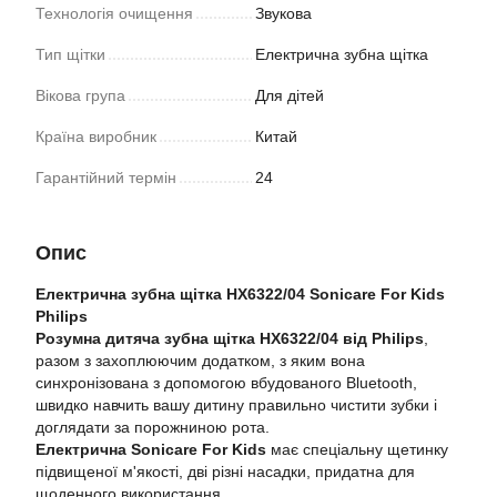
Технологія очищення
Звукова
Тип щітки
Електрична зубна щітка
Вікова група
Для дітей
Країна виробник
Китай
Гарантійний термін
24
Опис
Електрична зубна щітка HX6322/04 Sonicare For Kids
Philips
Розумна дитяча зубна щітка HX6322/04 від Philips
,
разом з захоплюючим додатком, з яким вона
синхронізована з допомогою вбудованого Bluetooth,
швидко навчить вашу дитину правильно чистити зубки і
доглядати за порожниною рота.
Електрична Sonicare For Kids
має спеціальну щетинку
підвищеної м'якості, дві різні насадки, придатна для
щоденного використання.