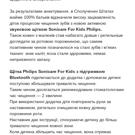
За результатами анкетування, в Сполучених Штатах
майже 100% батьків відзначили високу зацікавленість
діток процесом чищення зубів з новою активною
звуковою щіткою Sonicare For Kids Philips.
Також кожен з малюків став набагато довше і ретельніше
доглядати за ротовою порожниною, що самим
позитивним чином позначилося на стані зубів і м'яких
тканин: зник наліт, ясна стали здоровими, немає
неприємного запаху.
Щітка Philips Sonicare For Kids з підтримкою
Bluetooth
підключається до додатка і допомагає дитині
поступово збільшувати тривалість чищення.
Таким чином досягається рекомендоване стоматологами
час чищення — 2 хвилини.
При використанні додатка діти повторюють рухи за
наставником, ретельно очищаючи кожну ділянку
порожнини рота.
Наставник дає інструкції, спонукаючи дитину до більш
тривалого чищення кожної зони.
Коли дитина збільшить час чищення, вона отримає