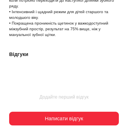
коли потрібно переходити до наступної ділянки зубного
ряду.
• Інтенсивний і щадний режим для дітей старшого та
молодшого віку.
• Покращена проникність щетинок у важкодоступний
міжзубний простір, результат на 75% вище, ніж у
мануальної зубної щітки.
Відгуки
Додайте перший відгук
Написати відгук