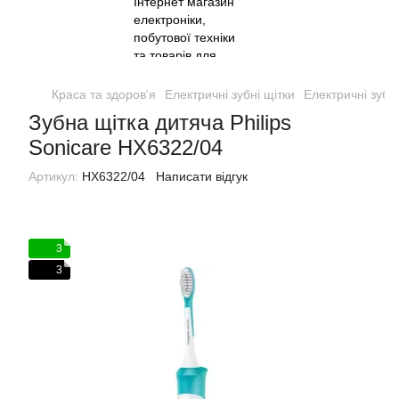
Краса та здоров'я
Електричні зубні щітки
Електричні зубні
Зубна щітка дитяча Philips
Sonicare HX6322/04
Артикул:
HX6322/04
Написати відгук
3
3