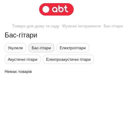
Товари для дому та саду
Музичні інструменти
Бас-гітари
Бас-гітари
Укулеле
Бас-гітари
Електрогітари
Акустичні гітари
Електроакустичні гітари
Немає товарів