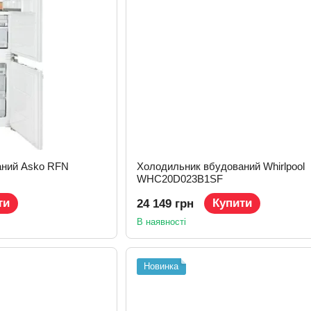
аний Asko RFN
Холодильник вбудований Whirlpool
WHC20D023B1SF
ти
Купити
24 149 грн
В наявності
Новинка