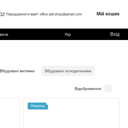
 02
Мій кошик
Передзвонити вам?
office.abt.shop@gmail.com
Вхід
увача
Укр
Вбудовані витяжки
Вбудовані холодильники
Відображення:
Новинка