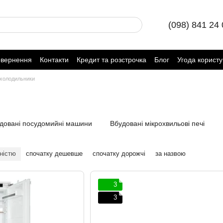
(098) 841 24
овернення
Контакти
Кредит та розстрочка
Блог
Угода корист
 холодильники
довані посудомийні машини
Вбудовані мікрохвильові печі
ністю
спочатку дешевше
спочатку дорожчі
за назвою
3
3