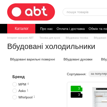
Перейти до основного контенту
Каталог
Про нас
Оплата і доставка
Обмін та п
Договір публічної оферти
Інтернет магазин ABT
Техніка для кухні
Вбудована техніка
Вбудовані
Вбудовані холодильники
Вбудовані варильні поверхні
Вбудовані духовки
Вбу
за популяр
Сортування:
Бренд
4
MPM
3
1
Asko
3
1
Whirlpool