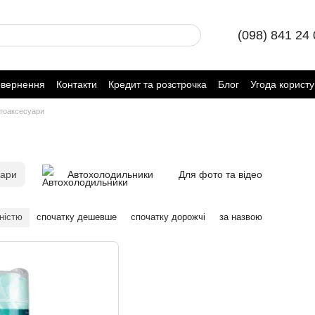
(098) 841 24
овернення
Контакти
Кредит та розстрочка
Блог
Угода корист
тоаксесуари
уари
Автохолодильники
Для фото та відео
ністю
спочатку дешевше
спочатку дорожчі
за назвою