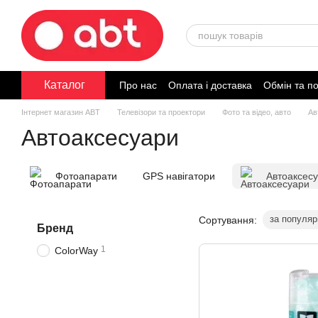
Перейти до основного контенту
Каталог
Про нас
Оплата і доставка
Обмін та п
Договір публічної оферти
Інтернет магазин ABT
Телевізори та проектори
Фото та відео, авто
Ав
Автоаксесуари
Фотоапарати
GPS навігатори
Автоаксес
за популяр
Сортування:
Бренд
1
ColorWay