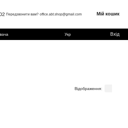
 02
Мій кошик
Передзвонити вам?
office.abt.shop@gmail.com
Вхід
увача
Укр
Відображення: