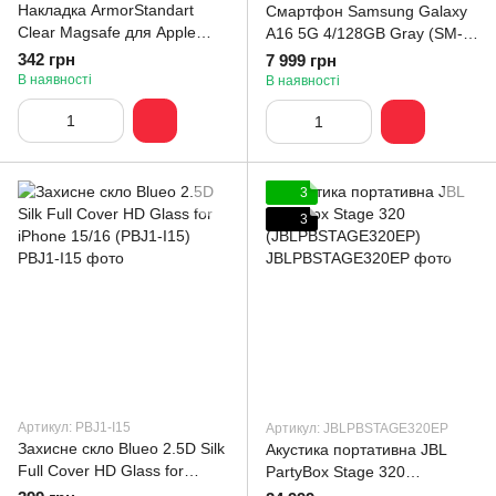
Накладка ArmorStandart
Смартфон Samsung Galaxy
Clear Magsafe для Apple
A16 5G 4/128GB Gray (SM-
iPhone 16 Pro Max
A165FZABEUC)
342 грн
7 999 грн
Tansparent (ARM78564)
В наявності
В наявності
3
3
Артикул: PBJ1-I15
Артикул: JBLPBSTAGE320EP
Захисне скло Blueo 2.5D Silk
Акустика портативна JBL
Full Cover HD Glass for
PartyBox Stage 320
iPhone 15/16 (PBJ1-I15)
(JBLPBSTAGE320EP)