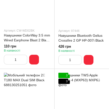
Артикул: CW-WD02BK
Артикул: 97446
Навушники ColorWay 3.5 mm
Навушники Bluetooth Gelius
Wired Earphone Blast 2 Black
Crossfire 2 GP HP-007i Black
(CW-WD02BK)
110 грн
426 грн
В наявності
В наявності
3
3