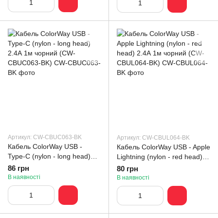
Артикул: CW-CBUC063-BK
Артикул: CW-CBUL064-BK
Кабель ColorWay USB -
Кабель ColorWay USB - Apple
Type-C (nylon - long head)
Lightning (nylon - red head)
2.4А 1м чорний (CW-
2.4А 1м чорний (CW-
86 грн
80 грн
CBUC063-BK)
CBUL064-BK)
В наявності
В наявності