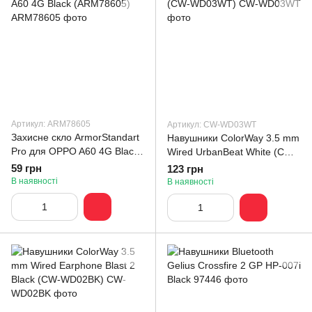
Артикул: ARM78605
Артикул: CW-WD03WT
Захисне скло ArmorStandart
Навушники ColorWay 3.5 mm
Pro для OPPO A60 4G Black
Wired UrbanBeat White (CW-
(ARM78605)
WD03WT)
59 грн
123 грн
В наявності
В наявності