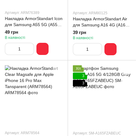
Артикул: ARM76389
Артикул: ARM80125
Накладка ArmorStandart Icon
Накладка ArmorStandart Air
для Samsung A55 5G (A556)
для Samsung A16 4G (A165)
Camera cover Black
Camera cover Clear
49 грн
39 грн
(ARM76389)
(ARM80125)
В наявності
В наявності
Хіт
3
3
Артикул: ARM78564
Артикул: SM-A165FZABEUC