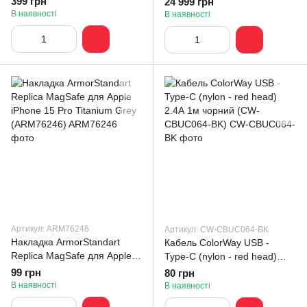
399 грн
24 999 грн
В наявності
В наявності
Артикул: ARM76246
Артикул: CW-CBUC064-BK
Накладка ArmorStandart
Кабель ColorWay USB -
Replica MagSafe для Apple
Type-C (nylon - red head)
iPhone 15 Pro Titanium Grey
2.4А 1м чорний (CW-
99 грн
80 грн
(ARM76246)
CBUC064-BK)
В наявності
В наявності