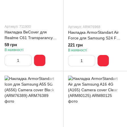
Артикул: 711900
Артикул: ARM76968
Накладка BeCover для
Накладка ArmorStandart Air
Realme C61 Transparancy
Force для Samsung S24 FE
(711900)
Camera cover Clear
59 грн
221 грн
(ARM76968)
В наявності
В наявності