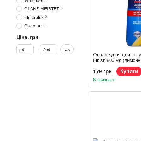
Whirlpool
1
GLANZ MEISTER
2
Electrolux
1
Quantum
Ціна, грн
Від Ціна, грн
До Ціна, грн
ОК
Ополіскувач для пос
Finish 800 мл (лимонн
Купити
179 грн
В наявності