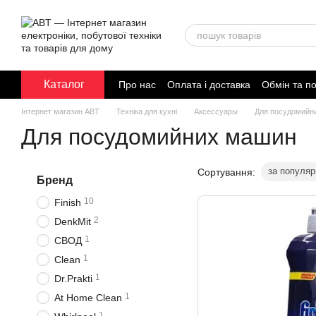
Перейти до основного контенту
Каталог
Про нас
Оплата і доставка
Обмін та п
Договір публічної оферти
Інтернет магазин ABT
Техніка для кухні
Аксессуары
Для посудомийн
Для посудомийних машин
за популяр
Сортування:
Бренд
10
Finish
2
DenkMit
1
СВОД
1
Clean
1
Dr.Prakti
1
At Home Clean
1