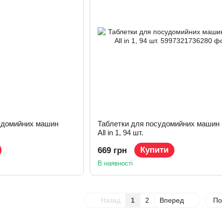
удомийних машин
Таблетки для посудомийних машин F
All in 1, 94 шт.
Купити
669 грн
В наявності
Назад
1
2
Вперед
По