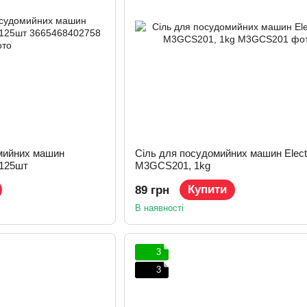
мийних машин
Сіль для посудомийних машин Elect
 125шт
M3GCS201, 1kg
Купити
89 грн
В наявності
3
3