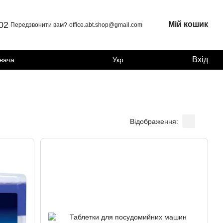
 02
Мій кошик
Передзвонити вам?
office.abt.shop@gmail.com
Вхід
увача
Укр
Відображення: