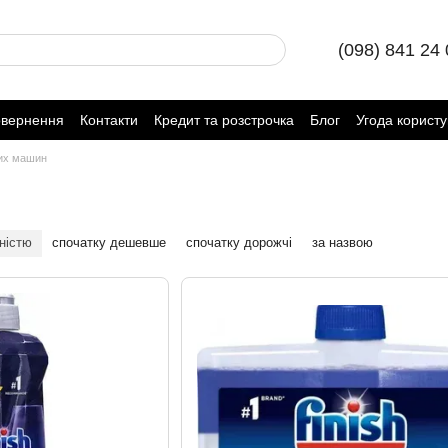
(098) 841 24
овернення
Контакти
Кредит та розстрочка
Блог
Угода корист
их машин
ністю
спочатку дешевше
спочатку дорожчі
за назвою