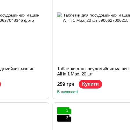
удомийних машин
Таблетки для посудомийних машин F
All in 1 Max, 20 шт
Купити
259 грн
В наявності
3
3