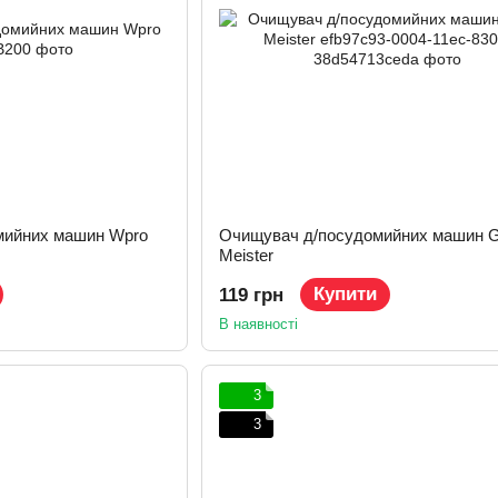
мийних машин Wpro
Очищувач д/посудомийних машин G
Meister
Купити
119 грн
В наявності
3
3