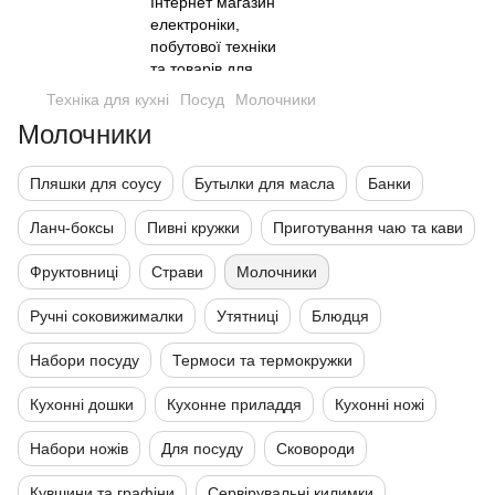
Техніка для кухні
Посуд
Молочники
Молочники
Пляшки для соусу
Бутылки для масла
Банки
Ланч-боксы
Пивні кружки
Приготування чаю та кави
Фруктовниці
Страви
Молочники
Ручні соковижималки
Утятниці
Блюдця
Набори посуду
Термоси та термокружки
Кухонні дошки
Кухонне приладдя
Кухонні ножі
Набори ножів
Для посуду
Сковороди
Кувшини та графіни
Сервірувальні килимки