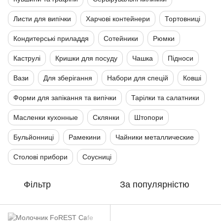
Листи для випічки
Харчові контейнери
Тортовниці
Кондитерські приладдя
Сотейники
Рюмки
Каструлі
Кришки для посуду
Чашка
Підноси
Вази
Для зберігання
Набори для спецій
Ковші
Форми для запікання та випічки
Тарілки та салатники
Масленки кухонные
Склянки
Штопори
Бульйонниці
Рамекини
Чайники металлические
Столові прибори
Соусниці
Фільтр
За популярністю