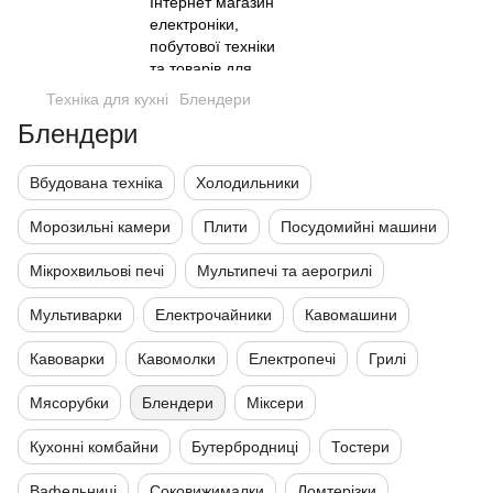
Техніка для кухні
Блендери
Блендери
Вбудована техніка
Холодильники
Морозильні камери
Плити
Посудомийні машини
Мікрохвильові печі
Мультипечі та аерогрилі
Мультиварки
Електрочайники
Кавомашини
Кавоварки
Кавомолки
Електропечі
Грилі
Мясорубки
Блендери
Міксери
Кухонні комбайни
Бутербродниці
Тостери
Вафельниці
Соковижималки
Ломтерізки