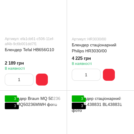
Артикул: efa1cb61-c506-11ef-
Артикул: HR3030/00
af4b-9c6b001dd7f1
Блендер стаціонарний
Блендер Tefal HB656G10
Philips HR3030/00
4 225 грн
2 189 грн
В наявності
В наявності
3
3
3
3