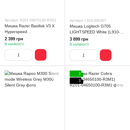
Артикул: RZ01-04870100-R3G1
Артикул: L910-006367
Мишка Razer Basilisk V3 X
Мишка Logitech G705
Hyperspeed
LIGHTSPEED White (L910-
Bluetooth/Wireless (RZ01-
006367)
2 399 грн
3 899 грн
04870100-R3G1)
В наявності
В наявності
3
3