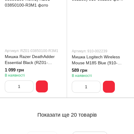
Артикул: RZ01-03850100-R3M1
Артикул: 910-002239
Мишка Razer DeathAdder
Мишка Logitech Wireless
Essential Black (RZ01-
Mouse M185 Blue (910-
03850100-R3M1)
002239)
1 099 грн
589 грн
В наявності
В наявності
Показати ще 20 товарів