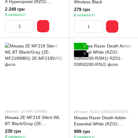
X Hyperspeed (RZ01-
Wireless Black
04130100-R3G1)
2 249 грн
279 грн
В наявності
В наявності
3
3
Артикул: 2E-MF218WBG
Артикул: RZ01-03850200-R3U1
Мишка 2E MF218 Silent WL
Мишка Razer Death Adder
BT Black/Gray (2E-
Essential White (RZ01-
MF218WBG)
03850200-R3M1)
239 грн
999 грн
В наявності
В наявності