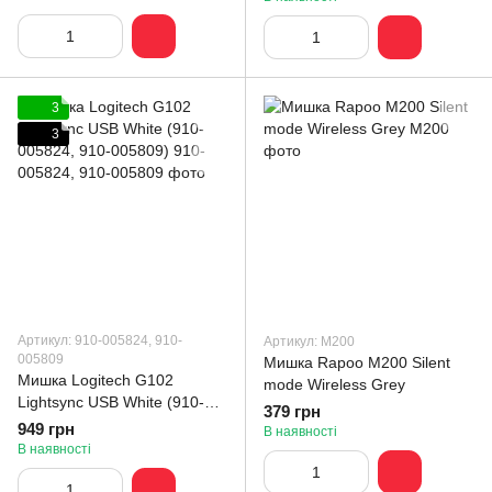
3
3
Артикул: 910-005824, 910-
Артикул: М200
005809
Мишка Rapoo M200 Silent
Мишка Logitech G102
mode Wireless Grey
Lightsync USB White (910-
379 грн
005824, 910-005809)
949 грн
В наявності
В наявності