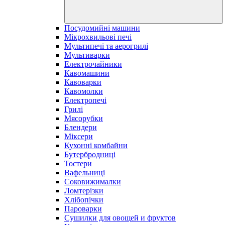
Посудомийні машини
Мікрохвильові печі
Мультипечі та аерогрилі
Мультиварки
Електрочайники
Кавомашини
Кавоварки
Кавомолки
Електропечі
Грилі
Мясорубки
Блендери
Міксери
Кухонні комбайни
Бутербродниці
Тостери
Вафельниці
Соковижималки
Ломтерізки
Хлібопічки
Пароварки
Сушилки для овощей и фруктов