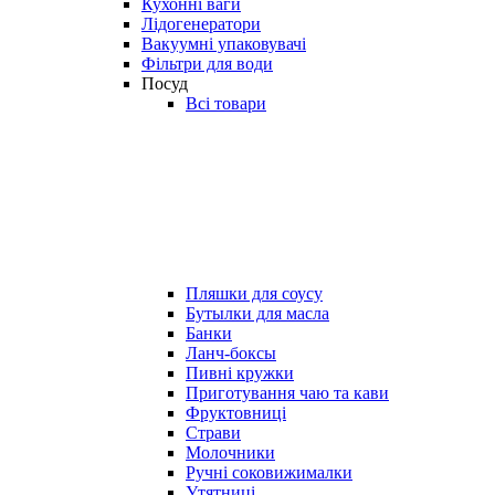
Кухонні ваги
Лідогенератори
Вакуумні упаковувачі
Фільтри для води
Посуд
Всі товари
Пляшки для соусу
Бутылки для масла
Банки
Ланч-боксы
Пивні кружки
Приготування чаю та кави
Фруктовниці
Страви
Молочники
Ручні соковижималки
Утятниці