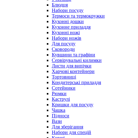
Блюдця
Набори посуду
Термоси та термокружки
Кухонні дошки
Кухонне приладдя
Кухонні ножі
Набори ножів
Для посуду
Сковороди
Кувшини та графіни
Сервірувальні килимки
Листи для випічки
Харчові контейнери
Тортовниці
Кондитерські приладдя
Сотейники
Рюмки
Каструлі
Кришки для посуду
Чашка
Підноси
Вази
Для зберігання
Набори для спецій
Ковші