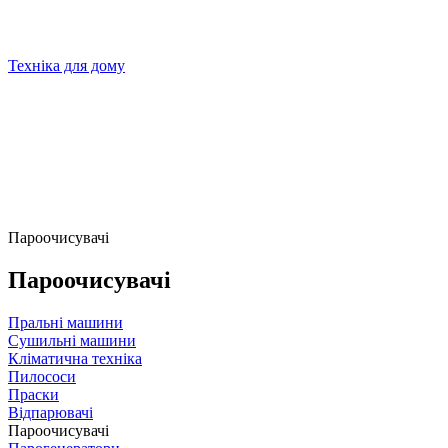
Техніка для дому
Пароочисувачі
Пароочисувачі
Пральні машини
Сушильні машини
Кліматична техніка
Пилососи
Праски
Відпарювачі
Пароочисувачі