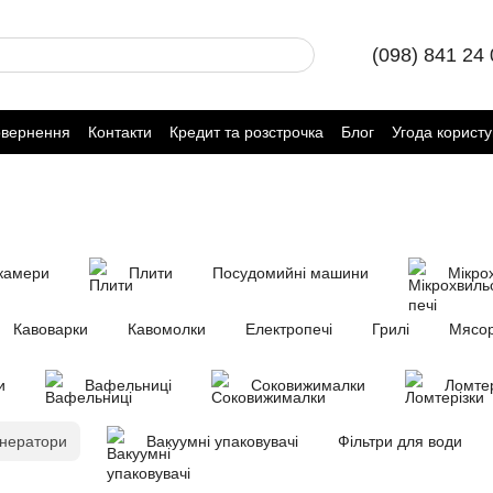
(098) 841 24
овернення
Контакти
Кредит та розстрочка
Блог
Угода корист
камери
Плити
Посудомийні машини
Мікрох
Кавоварки
Кавомолки
Електропечі
Грилі
Мясор
и
Вафельниці
Соковижималки
Ломтер
енератори
Вакуумні упаковувачі
Фільтри для води