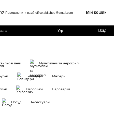
 02
Мій кошик
Передзвонити вам?
office.abt.shop@gmail.com
Вхід
увача
Укр
вильові печі
Мультипечі та аерогрилі
убки
Блендери
Міксери
ізки
Хлібопічки
Пароварки
Посуд
Аксессуары