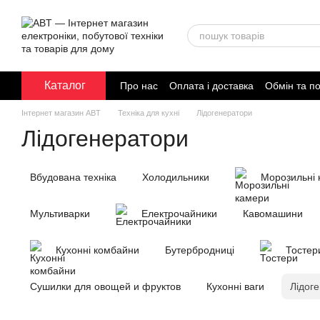
Перейти до основного контенту
Каталог
Про нас
Оплата і доставка
Обмін та п
Договір публічної оферти
Інтернет магазин ABT
Техніка для кухні
Лідогенератори
Лідогенератори
Вбудована техніка
Холодильники
Морозильні 
Мультиварки
Електрочайники
Кавомашини
Кухонні комбайни
Бутербродниці
Тостер
Сушилки для овощей и фруктов
Кухонні ваги
Лідог