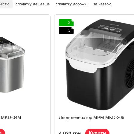
ністю
спочатку дешевше
спочатку дорожчі
за назвою
3
3
M MKD-04M
Льодогенератор MPM MKD-206
и
Купити
4 020 грн