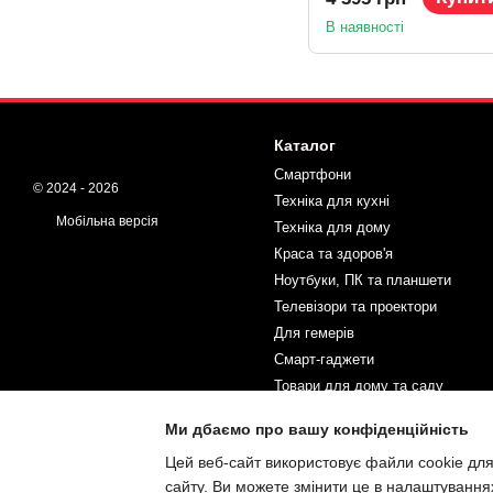
В наявності
Каталог
Смартфони
© 2024 - 2026
Техніка для кухні
Мобільна версія
Техніка для дому
Краса та здоров'я
Ноутбуки, ПК та планшети
Телевізори та проектори
Для гемерів
Смарт-гаджети
Товари для дому та саду
Спорт і туризм
Ми дбаємо про вашу конфіденційність
Товари для дітей
Цей веб-сайт використовує файли cookie для
Автотовари та інструменти
сайту. Ви можете змінити це в налаштування
Інтернет-магазин створений з