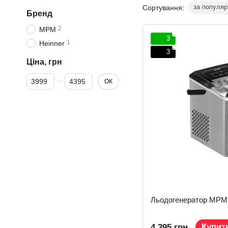
за популяр
Сортування:
Бренд
2
MPM
3
1
Heinner
3
Ціна, грн
Від Ціна, грн
До Ціна, грн
ОК
Льодогенератор MP
Купит
4 395 грн