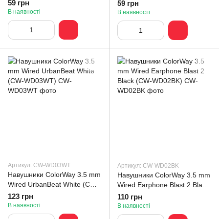
4G Black (ARM80892)
(ARM78605)
59 грн
59 грн
В наявності
В наявності
Артикул: CW-WD03WT
Артикул: CW-WD02BK
Навушники ColorWay 3.5 mm
Навушники ColorWay 3.5 mm
Wired UrbanBeat White (CW-
Wired Earphone Blast 2 Black
WD03WT)
(CW-WD02BK)
123 грн
110 грн
В наявності
В наявності