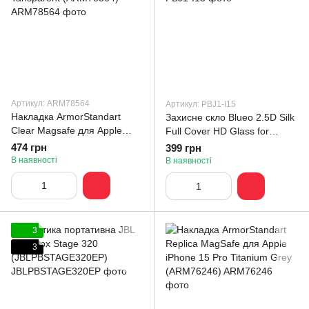
Артикул: ARM78564
Артикул: PBJ1-I15
Накладка ArmorStandart
Захисне скло Blueo 2.5D Silk
Clear Magsafe для Apple
Full Cover HD Glass for
iPhone 16 Pro Max
iPhone 15/16 (PBJ1-I15)
474 грн
399 грн
Tansparent (ARM78564)
В наявності
В наявності
3
3