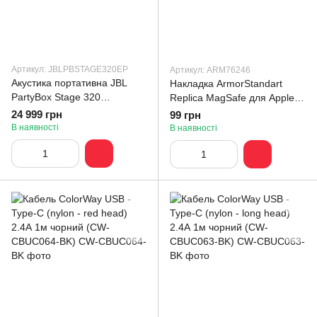
Артикул: JBLPBSTAGE320EP
Артикул: ARM76246
Акустика портативна JBL
Накладка ArmorStandart
PartyBox Stage 320
Replica MagSafe для Apple
(JBLPBSTAGE320EP)
iPhone 15 Pro Titanium Grey
24 999 грн
99 грн
(ARM76246)
В наявності
В наявності