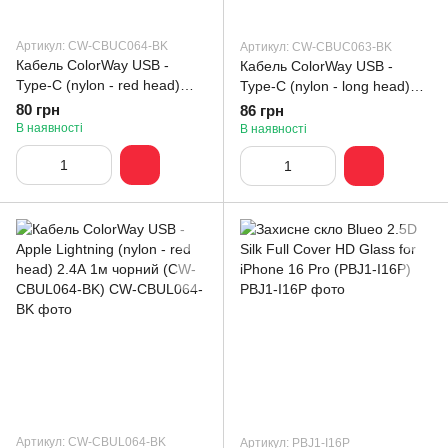
Артикул: CW-CBUC064-BK
Артикул: CW-CBUC063-BK
Кабель ColorWay USB -
Кабель ColorWay USB -
Type-C (nylon - red head)
Type-C (nylon - long head)
2.4А 1м чорний (CW-
2.4А 1м чорний (CW-
80 грн
86 грн
CBUC064-BK)
CBUC063-BK)
В наявності
В наявності
Артикул: CW-CBUL064-BK
Артикул: PBJ1-I16P