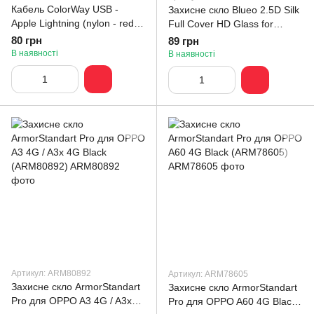
Кабель ColorWay USB -
Захисне скло Blueo 2.5D Silk
Apple Lightning (nylon - red
Full Cover HD Glass for
head) 2.4А 1м чорний (CW-
iPhone 16 Pro (PBJ1-I16P)
80 грн
89 грн
CBUL064-BK)
В наявності
В наявності
Артикул: ARM80892
Артикул: ARM78605
Захисне скло ArmorStandart
Захисне скло ArmorStandart
Pro для OPPO A3 4G / A3x
Pro для OPPO A60 4G Black