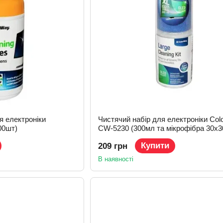
я електроніки
Чистячий набір для електроніки Col
00шт)
CW-5230 (300мл та мікрофібра 30х3
Купити
209 грн
В наявності