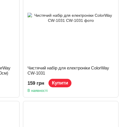
orWay
Чистячий набір для електроніки ColorWay
0см)
CW-1031
Купити
159 грн
В наявності