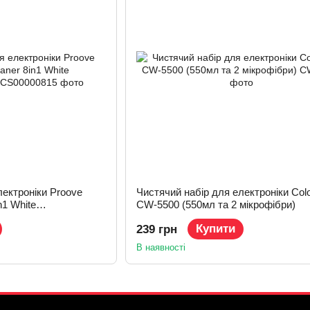
лектроніки Proove
Чистячий набір для електроніки Col
n1 White
CW-5500 (550мл та 2 мікрофібри)
Купити
239 грн
В наявності