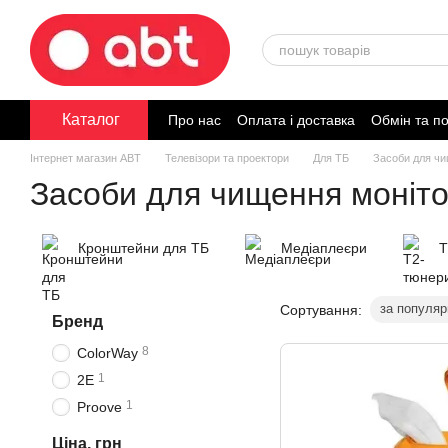
Перейти до основного контенту
Каталог
Про нас
Оплата і доставка
Обмін та п
Договір публічної оферти
Інтернет магазин ABT
Телевізори та проектори
Для ТБ
Засоби для чи
Засоби для чищення моніто
Кронштейни для ТБ
Медіаплеєри
Т
за популяр
Сортування:
Бренд
8
ColorWay
1
2E
1
Proove
Ціна, грн