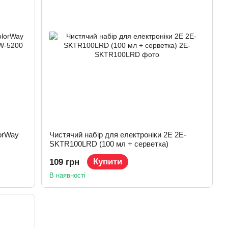
orWay
Чистячий набір для електроніки 2E 2E-
SKTR100LRD (100 мл + серветка)
Купити
109 грн
В наявності