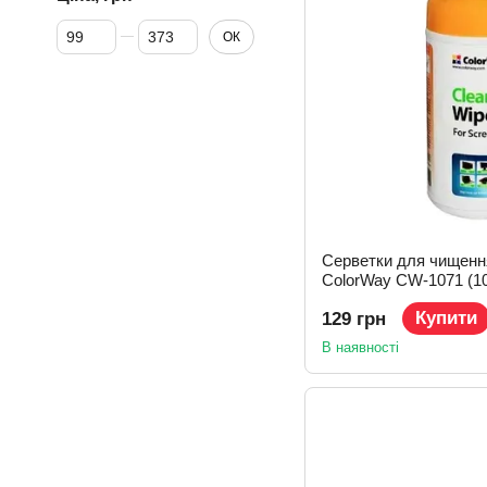
Від Ціна, грн
До Ціна, грн
ОК
Серветки для чищенн
ColorWay CW-1071 (1
Купити
129 грн
В наявності