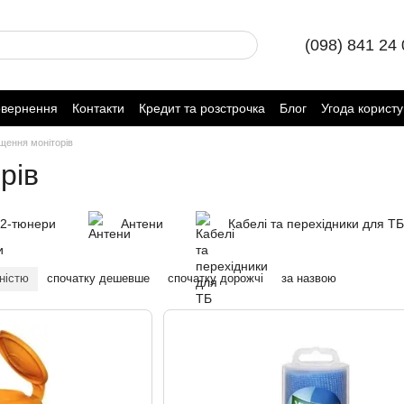
(098) 841 24
овернення
Контакти
Кредит та розстрочка
Блог
Угода корист
щення моніторів
рів
2-тюнери
Антени
Кабелі та перехідники для ТБ
ністю
спочатку дешевше
спочатку дорожчі
за назвою