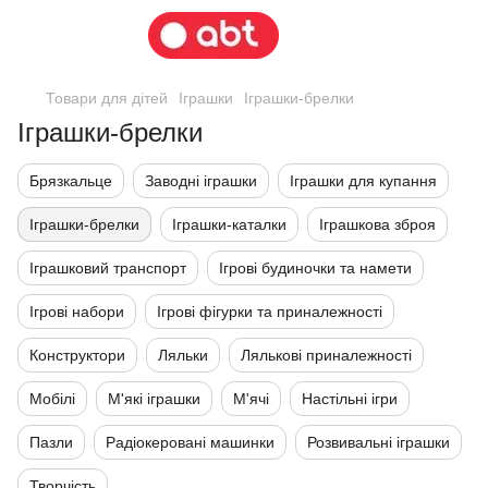
Товари для дітей
Іграшки
Іграшки-брелки
Іграшки-брелки
Брязкальце
Заводні іграшки
Іграшки для купання
Іграшки-брелки
Іграшки-каталки
Іграшкова зброя
Іграшковий транспорт
Ігрові будиночки та намети
Ігрові набори
Ігрові фігурки та приналежності
Конструктори
Ляльки
Лялькові приналежності
Мобілі
М'які іграшки
М'ячі
Настільні ігри
Пазли
Радіокеровані машинки
Розвивальні іграшки
Творчість