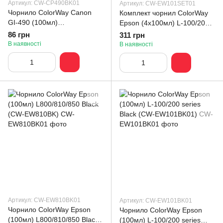
Артикул: CW-CP490BK01
Артикул: CW-EW101SET01
Чорнило ColorWay Canon
Комплект чорнил ColorWay
GI-490 (100мл)
Epson (4х100мл) L-100/200
G1400/G2400/G3400 Black
series BK/С/M/Y (CW-
86 грн
311 грн
(CW-CP490BK01)
EW101SET01)
В наявності
В наявності
Артикул: CW-EW810BK01
Артикул: CW-EW101BK01
Чорнило ColorWay Epson
Чорнило ColorWay Epson
(100мл) L800/810/850 Black
(100мл) L-100/200 series