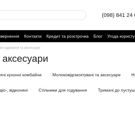
(098) 841 24
овернення
Контакти
Кредит та розстрочка
Блог
Угода корист
я годування та аксесуари
 аксесуари
ячі кухонні комбайни
Молоковідсмоктувачі та аксесуари
Н
діо-, відеоняні
Стільчики для годування
Тримачі до пустуш