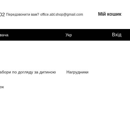
 02
Мій кошик
Передзвонити вам?
office.abt.shop@gmail.com
Вхід
увача
Укр
абори по догляду за дитиною
Нагрудники
ок