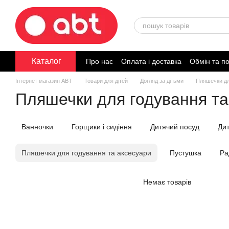
Перейти до основного контенту
Каталог
Про нас
Оплата і доставка
Обмін та п
Договір публічної оферти
Інтернет магазин ABT
Товари для дітей
Догляд за дітьми
Пляшечки дл
Пляшечки для годування та
Ванночки
Горщики і сидіння
Дитячий посуд
Дит
Пляшечки для годування та аксесуари
Пустушка
Ра
Немає товарів