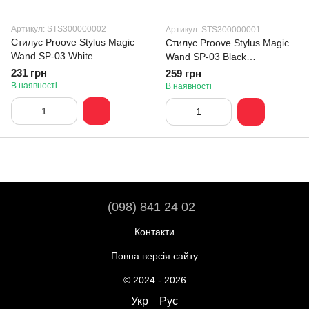
Артикул: STS300000002
Артикул: STS300000001
Стилус Proove Stylus Magic
Стилус Proove Stylus Magic
Wand SP-03 White
Wand SP-03 Black
(STS300000002)
(STS300000001)
231 грн
259 грн
В наявності
В наявності
(098) 841 24 02
Контакти
Повна версія сайту
© 2024 - 2026
Укр
Рус