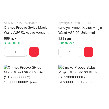
Артикул: STA100010002
Артикул: STA200010002
Стилус Proove Stylus Magic
Стилус Proove Stylus Magic
Wand ASP-01 Active Version
Wand ASP-02 Universal
white (STA100010002)
Version White
689 грн
829 грн
(STA200010002)
В наявності
В наявності