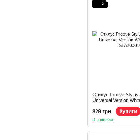
3
Стилус Proove Stylus
Universal Version Whi
Купити
829 грн
В наявності