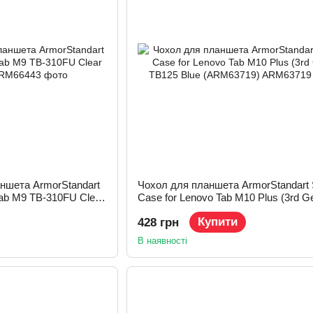
ншета ArmorStandart
Чохол для планшета ArmorStandart 
Tab M9 TB-310FU Clear
Case for Lenovo Tab M10 Plus (3rd G
TB125 Blue (ARM63719)
Купити
428 грн
В наявності