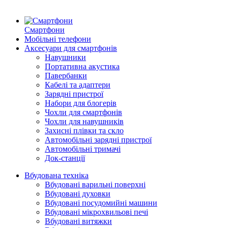
Смартфони
Мобільні телефони
Аксесуари для смартфонів
Навушники
Портативна акустика
Павербанки
Кабелі та адаптери
Зарядні пристрої
Набори для блогерів
Чохли для смартфонів
Чохли для навушників
Захисні плівки та скло
Автомобільні зарядні пристрої
Автомобільні тримачі
Док-станції
Вбудована техніка
Вбудовані варильні поверхні
Вбудовані духовки
Вбудовані посудомийні машини
Вбудовані мікрохвильові печі
Вбудовані витяжки