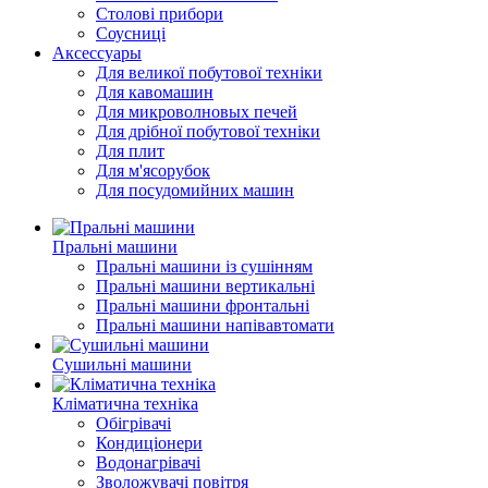
Столові прибори
Соусниці
Аксессуары
Для великої побутової техніки
Для кавомашин
Для микроволновых печей
Для дрібної побутової техніки
Для плит
Для м'ясорубок
Для посудомийних машин
Пральні машини
Пральні машини із сушінням
Пральні машини вертикальні
Пральні машини фронтальні
Пральні машини напівавтомати
Сушильні машини
Кліматична техніка
Обігрівачі
Кондиціонери
Водонагрівачі
Зволожувачі повітря