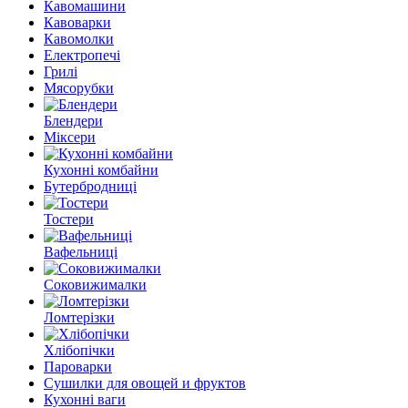
Кавомашини
Кавоварки
Кавомолки
Електропечі
Грилі
Мясорубки
Блендери
Міксери
Кухонні комбайни
Бутербродниці
Тостери
Вафельниці
Соковижималки
Ломтерізки
Хлібопічки
Пароварки
Сушилки для овощей и фруктов
Кухонні ваги