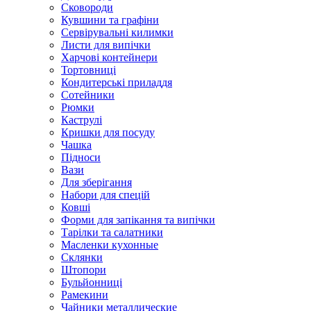
Сковороди
Кувшини та графіни
Сервірувальні килимки
Листи для випічки
Харчові контейнери
Тортовниці
Кондитерські приладдя
Сотейники
Рюмки
Каструлі
Кришки для посуду
Чашка
Підноси
Вази
Для зберігання
Набори для спецій
Ковші
Форми для запікання та випічки
Тарілки та салатники
Масленки кухонные
Склянки
Штопори
Бульйонниці
Рамекини
Чайники металлические