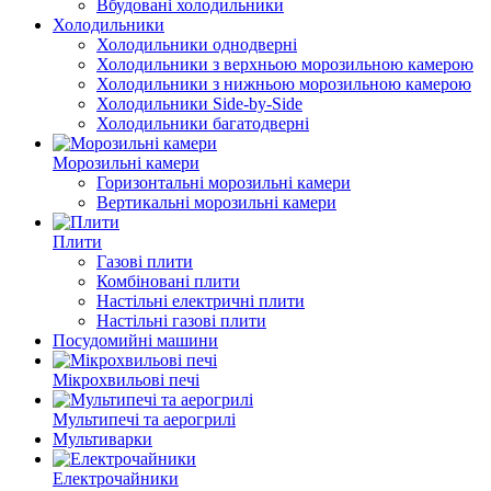
Вбудовані холодильники
Холодильники
Холодильники однодверні
Холодильники з верхньою морозильною камерою
Холодильники з нижньою морозильною камерою
Холодильники Side-by-Side
Холодильники багатодверні
Морозильні камери
Горизонтальні морозильні камери
Вертикальні морозильні камери
Плити
Газові плити
Комбіновані плити
Настільні електричні плити
Настільні газові плити
Посудомийні машини
Мікрохвильові печі
Мультипечі та аерогрилі
Мультиварки
Електрочайники