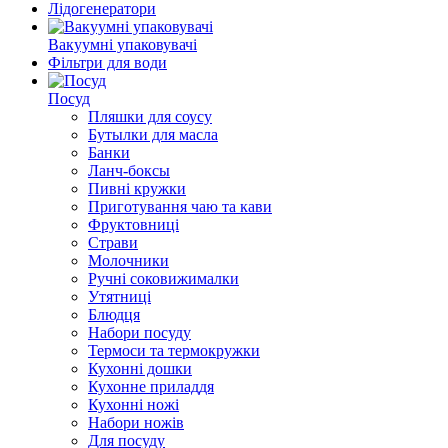
Лідогенератори
Вакуумні упаковувачі
Фільтри для води
Посуд
Пляшки для соусу
Бутылки для масла
Банки
Ланч-боксы
Пивні кружки
Приготування чаю та кави
Фруктовниці
Страви
Молочники
Ручні соковижималки
Утятниці
Блюдця
Набори посуду
Термоси та термокружки
Кухонні дошки
Кухонне приладдя
Кухонні ножі
Набори ножів
Для посуду