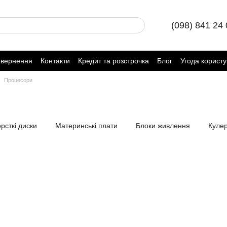
(098) 841 24
овернення
Контакти
Кредит та розстрочка
Блог
Угода корист
Процесори
рсткі диски
Материнські плати
Блоки живлення
Куле