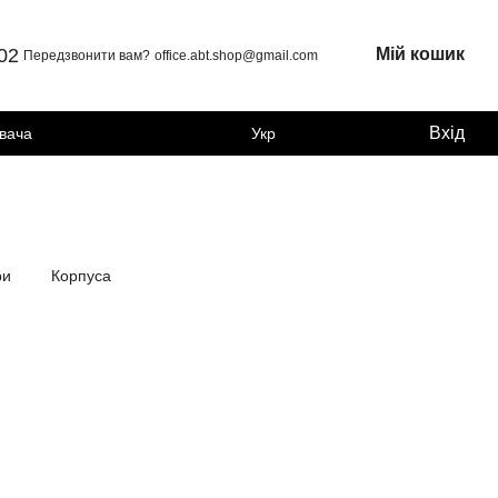
 02
Мій кошик
Передзвонити вам?
office.abt.shop@gmail.com
Вхід
увача
Укр
ри
Корпуса