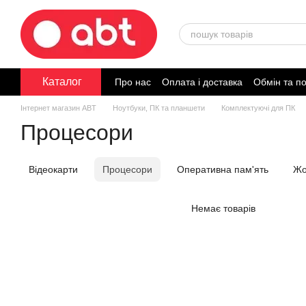
Перейти до основного контенту
Каталог
Про нас
Оплата і доставка
Обмін та п
Договір публічної оферти
Інтернет магазин ABT
Ноутбуки, ПК та планшети
Комплектуючі для ПК
Процесори
Відеокарти
Процесори
Оперативна пам'ять
Жо
Немає товарів