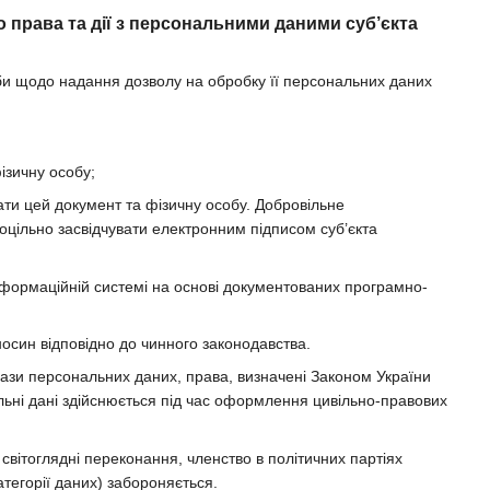
 права та дії з персональними даними суб’єкта
би щодо надання дозволу на обробку її персональних даних
ізичну особу;
вати цей документ та фізичну особу. Добровільне
цільно засвідчувати електронним підписом суб’єкта
інформаційній системі на основі документованих програмно-
осин відповідно до чинного законодавства.
ази персональних даних, права, визначені Законом України
льні дані здійснюється під час оформлення цивільно-правових
 світоглядні переконання, членство в політичних партіях
атегорії даних) забороняється.