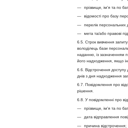
прізвище, ім'я та по ба
відомості про базу пер
перелік персональних 
мета та/або правові пі
6.5. Строк вивчення запит
володілець бази персональ
наданню, із зазначенням п
його надходження, якщо і
6.6. Відстрочення доступу
днів з дня надходження за
6.7. Повідомлення про від
рішення.
6.8. У повідомленні про в
прізвище, ім'я та по ба
дата відправлення пов
причина відстрочення;