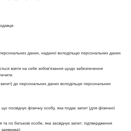
родавця.
а персональних даних, наданої володільцю персональних даних
яється взяти на себе зобов'язання щодо забезпечення
печити.
— запит) до персональних даних володільцю персональних
, що посвідчує фізичну особу, яка подає запит (для фізичної
 та по батькові особи, яка засвідчує запит; підтвердження
 заявника);