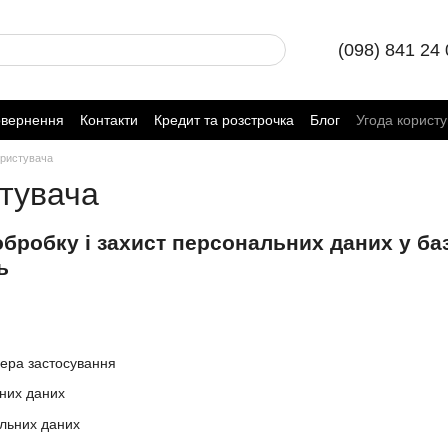
(098) 841 24
овернення
Контакти
Кредит та розстрочка
Блог
Угода корист
ористувача
стувача
бробку і захист персональних даних у ба
ь
фера застосування
них даних
льних даних