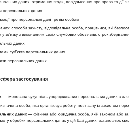
нальних даних: отримання згоди, повідомлення про права та дії з
и персональних даних
мації про персональні дані третім особам
аних: способи захисту, відповідальна особа, працівники, які безпо
у зв’язку з виконанням своїх службових обов’язків, строк зберіган
альних даних
тами суб'єкта персональних даних
бази персональних даних
а сфера застосування
х
— іменована сукупність упорядкованих персональних даних в елек
значена особа, яка організовує роботу, пов’язану із захистом перс
альних даних
— фізична або юридична особа, якій законом або за
 мету обробки персональних даних у цій базі даних, встановлює скл