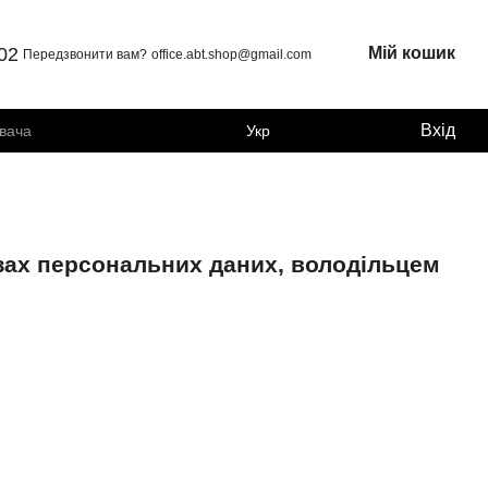
 02
Мій кошик
Передзвонити вам?
office.abt.shop@gmail.com
Вхід
увача
Укр
зах персональних даних, володільцем