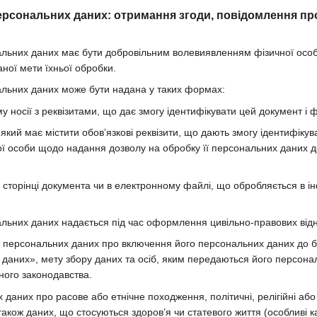
ерсональних даних: отримання згоди, повідомлення про
нальних даних має бути добровільним волевиявленням фізичної осо
ної мети їхньої обробки.
нальних даних може бути надана у таких формах:
 носії з реквізитами, що дає змогу ідентифікувати цей документ і ф
який має містити обов’язкові реквізити, що дають змогу ідентифіку
ї особи щодо надання дозволу на обробку її персональних даних до
й сторінці документа чи в електронному файлі, що обробляється в 
нальних даних надається під час оформлення цивільно-правових відн
а персональних даних про включення його персональних даних до б
даних», мету збору даних та осіб, яким передаються його персона
ного законодавства.
даних про расове або етнічне походження, політичні, релігійні або
також даних, що стосуються здоров’я чи статевого життя (особливі к