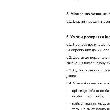
5. Місцезнаходження 
5.1. Вказані у розділі 2 
6. Умови розкриття ін
6.1. Порядок доступу до п
на обробку цих даних, або 
6.2. Доступ до персональн
виконання вимог Закону У
6.3. Суб'єкт відносин, по
даних.
6.4. У запиті зазначаються:
прізвище, ім'я та по б
особи — заявника);
найменування, місцезна
того, що зміст запиту