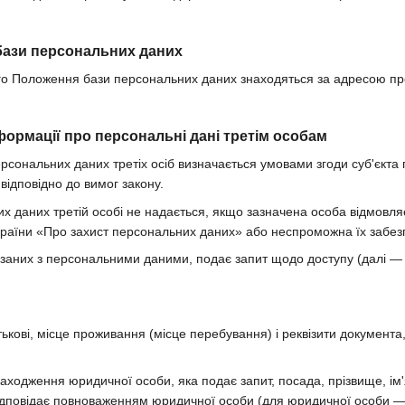
бази персональних даних
цього Положення бази персональних даних знаходяться за адресою п
формації про персональні дані третім особам
ерсональних даних третіх осіб визначається умовами згоди суб'єкт
відповідно до вимог закону.
их даних третій особі не надається, якщо зазначена особа відмовл
країни «Про захист персональних даних» або неспроможна їх забез
в'язаних з персональними даними, подає запит щодо доступу (далі 
атькові, місце проживання (місце перебування) і реквізити документа
ходження юридичної особи, яка подає запит, посада, прізвище, ім'я
 відповідає повноваженням юридичної особи (для юридичної особи —