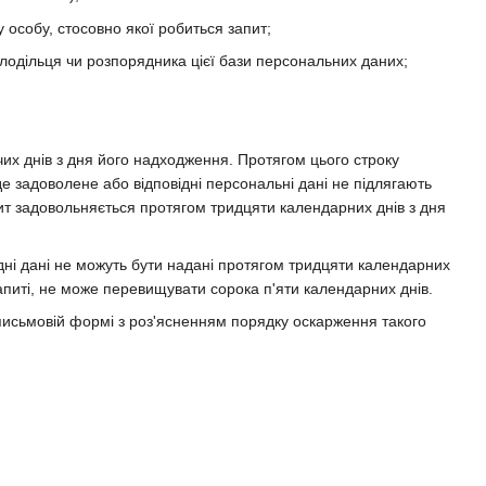
у особу, стосовно якої робиться запит;
олодільця чи розпорядника цієї бази персональних даних;
их днів з дня його надходження. Протягом цього строку
е задоволене або відповідні персональні дані не підлягають
пит задовольняється протягом тридцяти календарних днів з дня
ідні дані не можуть бути надані протягом тридцяти календарних
апиті, не може перевищувати сорока п'яти календарних днів.
 письмовій формі з роз'ясненням порядку оскарження такого