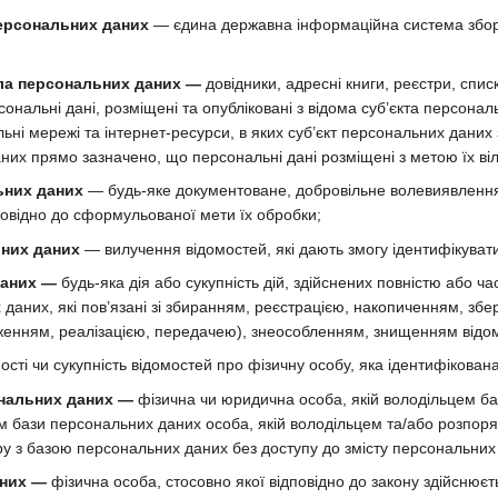
ерсональних даних
— єдина державна інформаційна система збору
ла персональних даних —
довідники, адресні книги, реєстри, списк
ерсональні дані, розміщені та опубліковані з відома суб’єкта перс
ні мережі та інтернет-ресурси, в яких суб’єкт персональних даних 
них прямо зазначено, що персональні дані розміщені з метою їх ві
ьних даних
— будь-яке документоване, добровільне волевиявлення
повідно до сформульованої мети їх обробки;
них даних
— вилучення відомостей, які дають змогу ідентифікуват
даних —
будь-яка дія або сукупність дій, здійснених повністю або ча
 даних, які пов’язані зі збиранням, реєстрацією, накопиченням, з
енням, реалізацією, передачею), знеособленням, знищенням відом
ості чи сукупність відомостей про фізичну особу, яка ідентифікован
нальних даних —
фізична чи юридична особа, якій володільцем б
ом бази персональних даних особа, якій володільцем та/або розпо
ру з базою персональних даних без доступу до змісту персональних
аних —
фізична особа, стосовно якої відповідно до закону здійснюєт