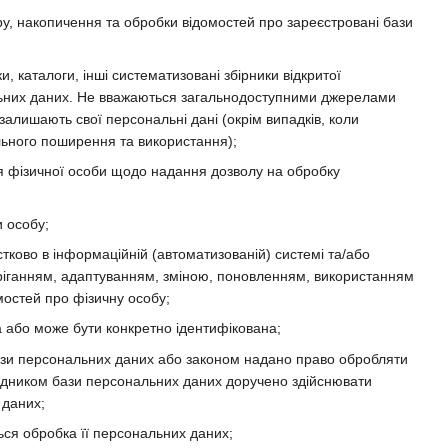
, накопичення та обробки відомостей про зареєстровані бази
и, каталоги, інші систематизовані збірники відкритої
ональних даних. Не вважаються загальнодоступними джерелами
залишають свої персональні дані (окрім випадків, коли
льного поширення та використання);
 фізичної особи щодо надання дозволу на обробку
и особу;
стково в інформаційній (автоматизованій) системі та/або
беріганням, адаптуванням, зміною, поновленням, використанням
остей про фізичну особу;
а або може бути конкретно ідентифікована;
ази персональних даних або законом надано право обробляти
рядником бази персональних даних доручено здійснювати
 даних;
ься обробка її персональних даних;