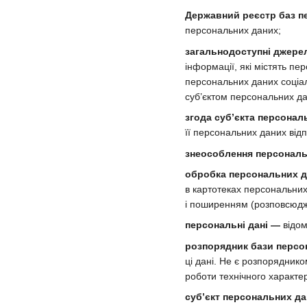
Державний реєстр баз п
персональних даних;
загальнодоступні джере
інформації, які містять п
персональних даних соціаль
суб’єктом персональних да
згода суб’єкта персонал
її персональних даних від
знеособлення персональ
обробка персональних 
в картотеках персональних
і поширенням (розповсюдж
персональні дані —
відом
розпорядник бази персо
ці дані. Не є розпорядник
роботи технічного характе
суб’єкт персональних д