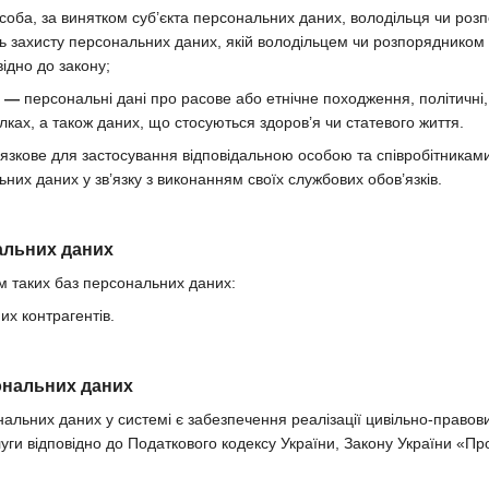
соба, за винятком суб’єкта персональних даних, володільця чи ро
ь захисту персональних даних, якій володільцем чи розпорядником
ідно до закону;
х —
персональні дані про расове або етнічне походження, політичні, 
лках, а також даних, що стосуються здоров’я чи статевого життя.
язкове для застосування відповідальною особою та співробітникам
них даних у зв’язку з виконанням своїх службових обов’язків.
нальних даних
м таких баз персональних даних:
х контрагентів.
ональних даних
альних даних у системі є забезпечення реалізації цивільно-правови
уги відповідно до Податкового кодексу України, Закону України «Про 