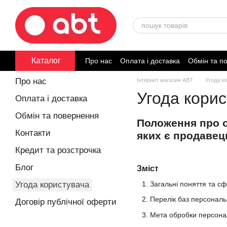
Перейти до основного контенту
Каталог
Про нас
Оплата і доставка
Обмін та п
Договір публічної оферти
Про нас
Інтернет магазин ABT
Угода к
Угода кори
Оплата і доставка
Обмін та повернення
Положення про о
Контакти
яких є продавец
Кредит та розстрочка
Блог
Зміст
Угода користувача
Загальні поняття та с
Перелік баз персональ
Договір публічної оферти
Мета обробки персона