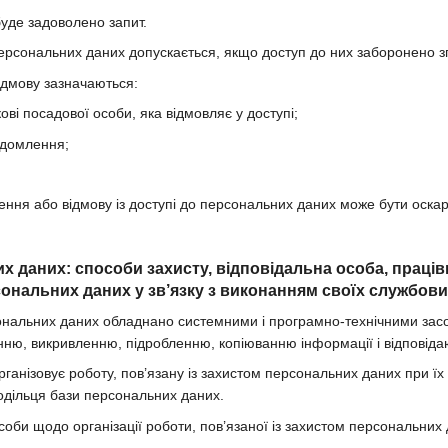
буде задоволено запит.
персональних даних допускається, якщо доступ до них заборонено зг
відмову зазначаються:
кові посадової особи, яка відмовляє у доступі;
ідомлення;
чення або відмову із доступі до персональних даних може бути оска
их даних: способи захисту, відповідальна особа, праці
ональних даних у зв’язку з виконанням своїх службових
ональних даних обладнано системними і програмно-технічними засоба
ню, викривленню, підробленню, копіюванню інформації і відповіда
рганізовує роботу, пов’язану із захистом персональних даних при їх
одільця бази персональних даних.
соби щодо організації роботи, пов’язаної із захистом персональних 