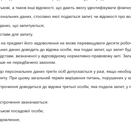
тькові, а також інші відомості, що дають змогу ідентифікувати фізичн
сональних даних, стосовно якої подається запит, чи відомості про в
даних, що запитуються;
дстави для запиту.
у на предмет його задоволення не може перевищувати десяти робоч
них даних доводить до відома особи, яка подає запит, що запит буд
ідстави, визначеної у відповідному нормативно-правовому акті. За
нше не передбачено законом.
 до персональних даних третіх осіб допускається у разі, якщо необх
питу. При цьому загальний термін вирішення питань, порушених у з
строчення доводиться до відома третьої особи, яка подала запит, у
ідстрочення зазначаються:
тькові посадової особи;
ідомлення;