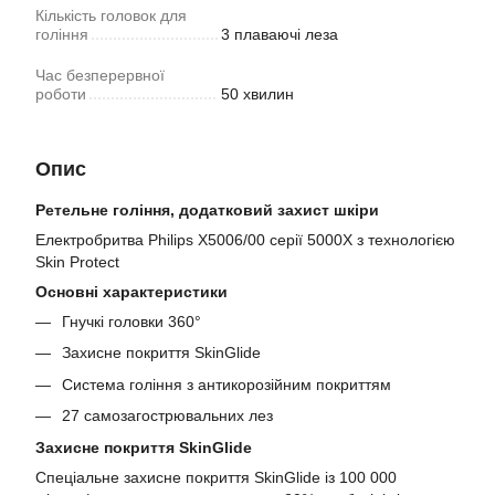
Кількість головок для
гоління
3 плаваючі леза
Час безперервної
роботи
50 хвилин
Опис
Ретельне гоління, додатковий захист шкіри
Електробритва Philips X5006/00​ серії 5000Х​ з технологією
Skin Protect
Основні характеристики
Гнучкі головки 360°
Захисне покриття SkinGlide
Система гоління з антикорозійним покриттям
27 самозагострювальних лез
Захисне покриття SkinGlide
Спеціальне захисне покриття SkinGlide із 100 000