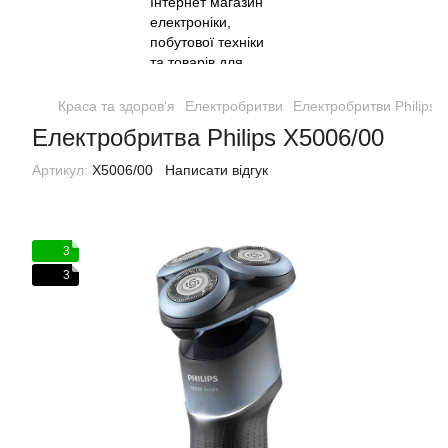
Краса та здоров'я
Електробритви
Електробритви Philips
Електробритва Philips X5006/00
Артикул:
X5006/00
Написати відгук
3
3