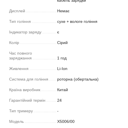
кабель зарядки
Дисплей
Немає
Тип гоління
сухе + вологе гоління
Індикатор заряду
є
Колір
Сірий
Час повного
заряджання
1 год
Живлення
Li-Ion
Система для гоління
роторна (обертальна)
Країна виробник
Китай
Гарантійний термін
24
Тип тримеру
-
Модель
X5006/00