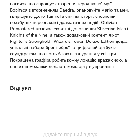
навичок, що спрощує створення героя вашої мрії.
Боріться з вторгненням Daedra, опановуйте магію та меч,
і вирішуйте долю Tamriel в епічній історії, сповненій
незабутніх персонажів і драматичних подій. Oblivion
Remastered включає сюжетні доповнення Shivering Isles і
Knights of the Nine, а також додатковий контент, як-от
Fighter’s Stronghold і Wizard’s Tower. Deluxe Edition додає
унікальні набори броні, зброї та цифровий артбук із
саундтреком, що поглиблюють занурення у світ гри.
Покращена графіка робить кожну локацію вражаючою, а
оновлені механіки додають комфорту в управлінні.
Відгуки
Додайте перший відгук