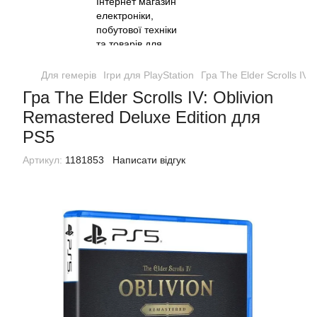
Для гемерів
Ігри для PlayStation
Гра The Elder Scrolls IV:
Гра The Elder Scrolls IV: Oblivion
Remastered Deluxe Edition для
PS5
Артикул:
1181853
Написати відгук