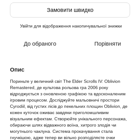
Замовити швидко
Увійти
для відображення накопичувальної знижки
%
До обраного
Порівняти
Опис
Пориньте у величний світ The Elder Scrolls IV: Oblivion
Remastered, де культова рольова гра 2006 року
відроджується з оновленою графікою та вдосконаленим
ігровим процесом. Досліджуйте мальовничі простори
Cyrodiil, від густих лісів до пекельних площин Oblivion, де
кожен куточок оживає завдяки приголомшливим
візуальним ефектам. Створюйте унікального персонажа,
обираючи шлях відважного воїна, хитрого злодія чи
могутнього чаклуна. Система прокачування стала
гнучкішою, адже тепер ви вільно розподіляєте очки