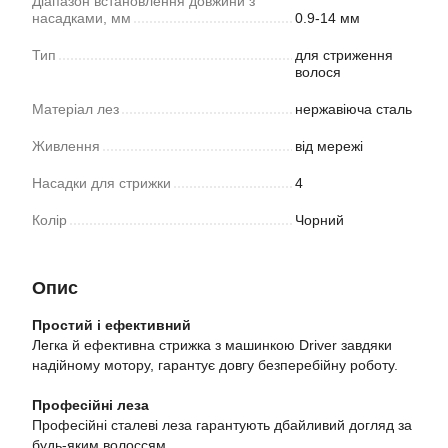
Діапазон встановлення довжини з
насадками, мм
0.9-14 мм
Тип
для стриження
волося
Матеріал лез
нержавіюча сталь
Живлення
від мережі
Насадки для стрижки
4
Колір
Чорний
Опис
Простий і ефективний
Легка й ефективна стрижка з машинкою Driver завдяки
надійному мотору, гарантує довгу безперебійну роботу.
Професійні леза
Професійні сталеві леза гарантують дбайливий догляд за
будь-яким волоссям.