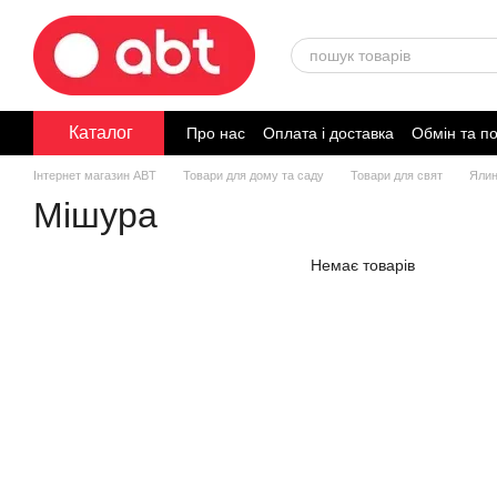
Перейти до основного контенту
Каталог
Про нас
Оплата і доставка
Обмін та п
Договір публічної оферти
Інтернет магазин ABT
Товари для дому та саду
Товари для свят
Ялин
Мішура
Немає товарів