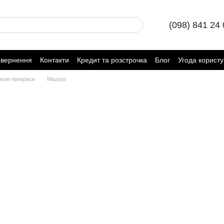
(098) 841 24
овернення
Контакти
Кредит та розстрочка
Блог
Угода корист
кові прикраси
Мішура