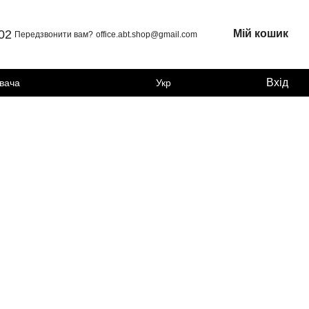
 02
Мій кошик
Передзвонити вам?
office.abt.shop@gmail.com
Вхід
увача
Укр