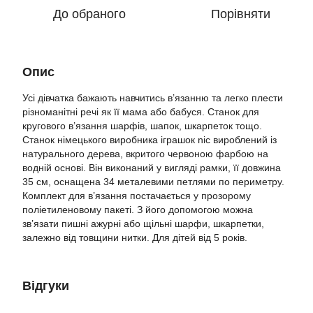
До обраного
Порівняти
Опис
Усі дівчатка бажають навчитись в’язанню та легко плести
різноманітні речі як її мама або бабуся. Станок для
кругового в’язання шарфів, шапок, шкарпеток тощо.
Станок німецького виробника іграшок nic вироблений із
натурального дерева, вкритого червоною фарбою на
водній основі. Він виконаний у вигляді рамки, її довжина
35 см, оснащена 34 металевими петлями по периметру.
Комплект для в’язання постачається у прозорому
поліетиленовому пакеті. З його допомогою можна
зв’язати пишні ажурні або щільні шарфи, шкарпетки,
залежно від товщини нитки. Для дітей від 5 років.
Відгуки