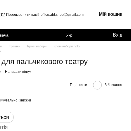
 02
Мій кошик
Передзвонити вам?
office.abt.shop@gmail.com
Вхід
увача
Укр
ей
Іграшки
Ігрові набори
Ігрові набори goki
у
 для пальчикового театру
G
Написати відгук
Порівняти
В бажання
ичувальної знижки
ться
нтія