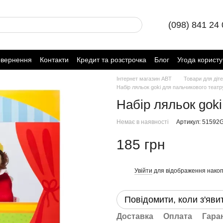
(098) 841 24
овернення
Контакти
Кредит та розстрочка
Блог
Угода корист
Інтернет магазин ABT
Товари для діт
Набір ляльок goki для пальчикового театр
Набір ляльок goki
Немає в наявності
Артикул: 51592
185 грн
Увійти
для відображення накоп
%
Повідомити, коли з'яви
Доставка
Оплата
Гара