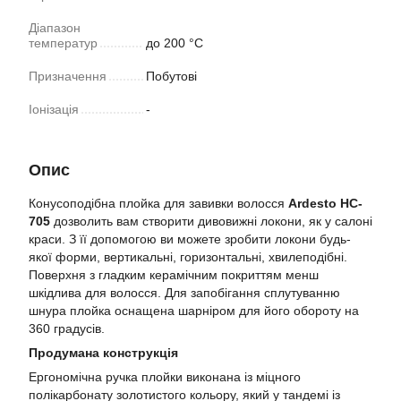
Діапазон
температур
до 200 °С
Призначення
Побутові
Іонізація
-
Опис
Конусоподібна плойка для завивки волосся
Ardesto HC-
705
дозволить вам створити дивовижні локони, як у салоні
краси. З її допомогою ви можете зробити локони будь-
якої форми, вертикальні, горизонтальні, хвилеподібні.
Поверхня з гладким керамічним покриттям менш
шкідлива для волосся. Для запобігання сплутуванню
шнура плойка оснащена шарніром для його обороту на
360 градусів.
Продумана конструкція
Ергономічна ручка плойки виконана із міцного
полікарбонату золотистого кольору, який у тандемі із