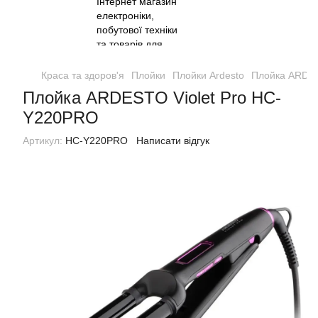
Краса та здоров'я
Плойки
Плойки Ardesto
Плойка ARDES
Плойка ARDESTO Violet Pro HC-
Y220PRO
Артикул:
HC-Y220PRO
Написати відгук