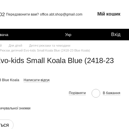
 02
Мій кошик
Передзвонити вам?
office.abt.shop@gmail.com
Вхід
увача
Укр
ей
Для дітей
Дитячі рюкзаки та чемодани
Рюкзак дитячий Evo-kids Small Koala Blue (2418-23 Blue Koala)
o-kids Small Koala Blue (2418-23
3 Blue Koala
Написати відгук
Порівняти
В бажання
ичувальної знижки
ться