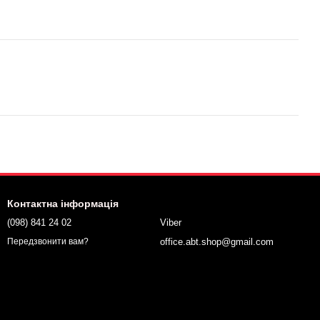
Контактна інформація
(098) 841 24 02
Viber
office.abt.shop@gmail.com
Передзвонити вам?