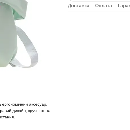
Доставка
Оплата
Гара
а ергономічний аксесуар,
авий дизайн, зручність та
истання.