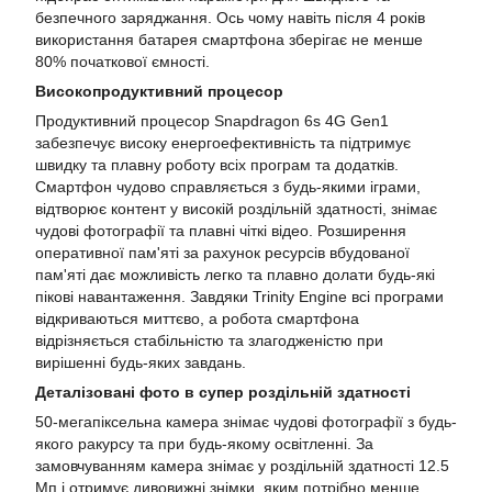
безпечного заряджання. Ось чому навіть після 4 років
використання батарея смартфона зберігає не менше
80% початкової ємності.
Високопродуктивний процесор
Продуктивний процесор Snapdragon 6s 4G Gen1
забезпечує високу енергоефективність та підтримує
швидку та плавну роботу всіх програм та додатків.
Смартфон чудово справляється з будь-якими іграми,
відтворює контент у високій роздільній здатності, знімає
чудові фотографії та плавні чіткі відео. Розширення
оперативної пам'яті за рахунок ресурсів вбудованої
пам'яті дає можливість легко та плавно долати будь-які
пікові навантаження. Завдяки Trinity Engine всі програми
відкриваються миттєво, а робота смартфона
відрізняється стабільністю та злагодженістю при
вирішенні будь-яких завдань.
Деталізовані фото в супер роздільній здатності
50-мегапіксельна камера знімає чудові фотографії з будь-
якого ракурсу та при будь-якому освітленні. За
замовчуванням камера знімає у роздільній здатності 12.5
Мп і отримує дивовижні знімки, яким потрібно менше