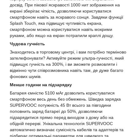
досвід. При пікової яскравості 1000 нит зображення на
екрані зберігає чіткість, дозволяючи користуватися
смартфоном навіть за яскравого сонця. Завдяки функції
Splash Touch, яка підвищує чутливість екрана,
смартфоном можна користуватися навіть мокрими
руками, або якщо на екран потрапили краплі дощу.
Чудова гучність
Знаходитесь в торговому центрі, і вам потрібно терміново
зателефонувати? Активуйте режим ультра-гучності, який
підвищує гучність на 300%, і ви зможете розмовляти і
відмінно чути співрозмовника навіть там, де дуже багато
фонових шумів.
Менше години на підзарядку
Батарея ємністю 5100 мАг дозволить користуватися
смартфоном весь день без обмежень. Швидка зарядка
SUPERVOOC потужність 45 Вт всього за півгодини
поповнить заряд батареї до 50%, дозволяючи
підзарядитися прямо перед виходом з дому або на
обідній перерві. Унікальна технологія SUPERVOOC
автоматично визначає сумісність кабелів та адаптерів та
підбирає оптимальні параметри для швидкого та