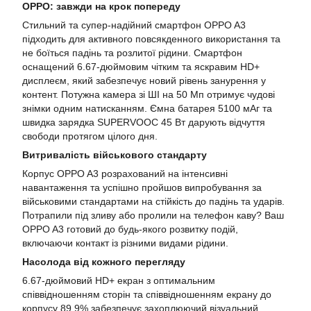
OPPO: завжди на крок попереду
Стильний та супер-надійний смартфон OPPO A3
підходить для активного повсякденного використання та
не боїться падінь та розлитої рідини. Смартфон
оснащений 6.67-дюймовим чітким та яскравим HD+
дисплеєм, який забезпечує новий рівень занурення у
контент. Потужна камера зі ШІ на 50 Мп отримує чудові
знімки одним натисканням. Ємна батарея 5100 мАг та
швидка зарядка SUPERVOOC 45 Вт дарують відчуття
свободи протягом цілого дня.
Витривалість військового стандарту
Корпус OPPO A3 розрахований на інтенсивні
навантаження та успішно пройшов випробування за
військовими стандартами на стійкість до падінь та ударів.
Потрапили під зливу або пролили на телефон каву? Ваш
OPPO A3 готовий до будь-якого розвитку подій,
включаючи контакт із різними видами рідини.
Насолода від кожного перегляду
6.67-дюймовий HD+ екран з оптимальним
співвідношенням сторін та співвідношенням екрану до
корпусу 89.9% забезпечує захоплюючий візуальний