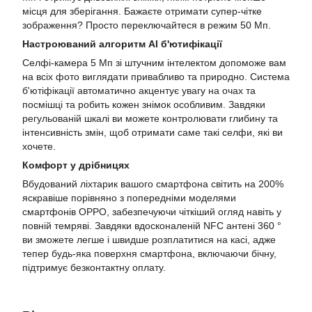
місця для зберігання. Бажаєте отримати супер-чітке
зображення? Просто переключайтеся в режим 50 Мп.
Настроюваний алгоритм АІ б'ютифікації
Селфі-камера 5 Мп зі штучним інтелектом допоможе вам
на всіх фото виглядати привабливо та природно. Система
б'ютіфікації автоматично акцентує увагу на очах та
посмішці та робить кожен знімок особливим. Завдяки
регульованій шкалі ви можете контролювати глибину та
інтенсивність змін, щоб отримати саме такі селфи, які ви
хочете.
Комфорт у дрібницях
Вбудований ліхтарик вашого смартфона світить на 200%
яскравіше порівняно з попередніми моделями
смартфонів OPPO, забезпечуючи чіткіший огляд навіть у
повній темряві. Завдяки вдосконаленій NFC антені 360 °
ви зможете легше і швидше розплатитися на касі, адже
тепер будь-яка поверхня смартфона, включаючи бічну,
підтримує безконтактну оплату.