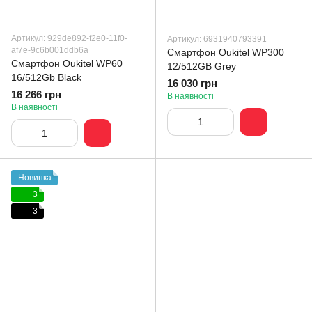
Артикул: 929de892-f2e0-11f0-
Артикул: 6931940793391
af7e-9c6b001ddb6a
Смартфон Oukitel WP300
Смартфон Oukitel WP60
12/512GB Grey
16/512Gb Black
16 030 грн
16 266 грн
В наявності
В наявності
Новинка
3
3