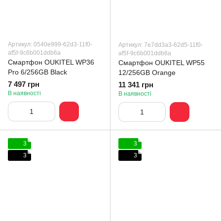
Артикул: 0540e999-62d3-11f0-
Артикул: 7e7dd3a3-62d5-11f0-
af5f-9c6b001ddb6a
af5f-9c6b001ddb6a
Смартфон OUKITEL WP36
Смартфон OUKITEL WP55
Pro 6/256GB Black
12/256GB Orange
7 497 грн
11 341 грн
В наявності
В наявності
3
3
3
3