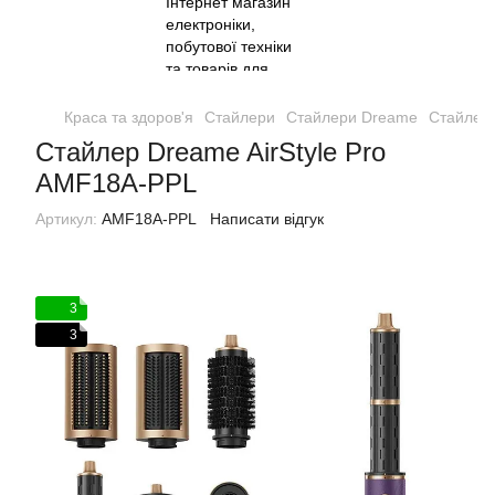
Краса та здоров'я
Стайлери
Стайлери Dreame
Стайлер 
Стайлер Dreame AirStyle Pro
AMF18A-PPL
Артикул:
AMF18A-PPL
Написати відгук
3
3