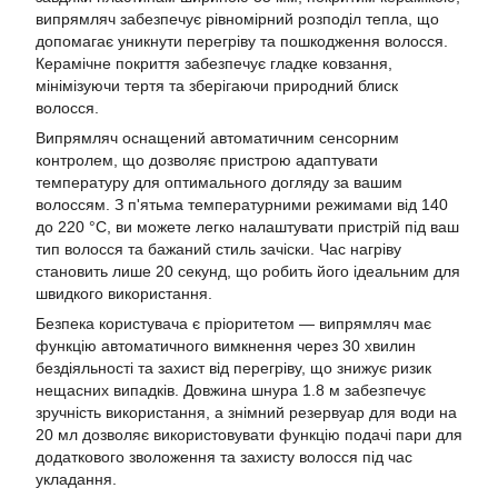
випрямляч забезпечує рівномірний розподіл тепла, що
допомагає уникнути перегріву та пошкодження волосся.
Керамічне покриття забезпечує гладке ковзання,
мінімізуючи тертя та зберігаючи природний блиск
волосся.
Випрямляч оснащений автоматичним сенсорним
контролем, що дозволяє пристрою адаптувати
температуру для оптимального догляду за вашим
волоссям. З п'ятьма температурними режимами від 140
до 220 °C, ви можете легко налаштувати пристрій під ваш
тип волосся та бажаний стиль зачіски. Час нагріву
становить лише 20 секунд, що робить його ідеальним для
швидкого використання.
Безпека користувача є пріоритетом — випрямляч має
функцію автоматичного вимкнення через 30 хвилин
бездіяльності та захист від перегріву, що знижує ризик
нещасних випадків. Довжина шнура 1.8 м забезпечує
зручність використання, а знімний резервуар для води на
20 мл дозволяє використовувати функцію подачі пари для
додаткового зволоження та захисту волосся під час
укладання.