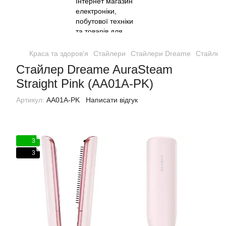
Краса та здоров'я
Стайлери
Стайлери Dreame
Стайлер 
Стайлер Dreame AuraSteam
Straight Pink (AA01A-PK)
Артикул:
AA01A-PK
Написати відгук
3
3