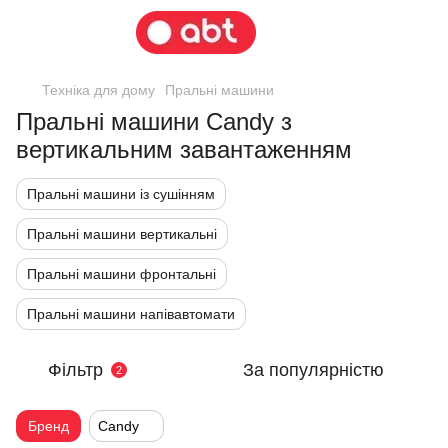
Техніка для дому
Пральні машини
Пральні машини Candy з
вертикальним завантаженням
Пральні машини із сушінням
Пральні машини вертикальні
Пральні машини фронтальні
Пральні машини напівавтомати
Фільтр
За популярністю
2
Бренд
Candy