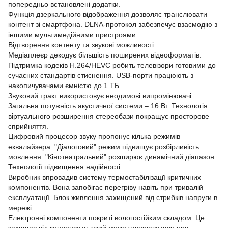
попередньо встановлені додатки.
Функція дзеркального відображення дозволяє транслювати
контент зі смартфона. DLNA-протокол забезпечує взаємодію з
іншими мультимедійними пристроями.
Відтворення контенту та звукові можливості
Медіаплеєр декодує більшість поширених відеоформатів.
Підтримка кодеків H.264/HEVC робить телевізори готовими до
сучасних стандартів стиснення. USB-порти працюють з
накопичувачами ємністю до 1 ТБ.
Звуковий тракт використовує неодимові випромінювачі.
Загальна потужність акустичної системи – 16 Вт. Технологія
віртуального розширення стереобази покращує просторове
сприйняття.
Цифровий процесор звуку пропонує кілька режимів
еквалайзера. "Діалоговий" режим підвищує розбірливість
мовлення. "Кінотеатральний" розширює динамічний діапазон.
Технології підвищення надійності
Виробник впровадив систему термостабілізації критичних
компонентів. Вона запобігає перегріву навіть при тривалій
експлуатації. Блок живлення захищений від стрибків напруги в
мережі.
Електронні компоненти покриті вологостійким складом. Це