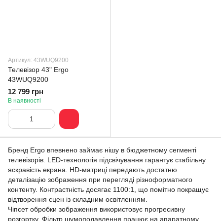
Артикул: 43WUQ9200
Телевізор 43" Ergo
43WUQ9200
12 799 грн
В наявності
Бренд Ergo впевнено займає нішу в бюджетному сегменті
телевізорів. LED-технологія підсвічування гарантує стабільну
яскравість екрана. HD-матриці передають достатню
деталізацію зображення при перегляді різноформатного
контенту. Контрастність досягає 1100:1, що помітно покращує
відтворення сцен із складним освітленням.
Чіпсет обробки зображення використовує прогресивну
розгортку. Фільтр шумоподавлення працює на апаратному