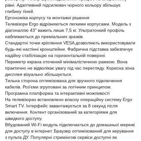
рівні. Адаптивний підсилювач чорного кольору збільшує
глибину тіней.
Ергономіка корпусу та монтажні рішення
Телевізори Ergo відрізняються легкими корпусами. Модель з
діагоналлю 43" важить лише 7,5 кг. Ультратонкий профіль
наближається до преміальних зразків.
Стандартні точки кріплення VESA дозволяють використовувати
будь-які настінні кронштейни. Фабрична підставка забезпечує
надійну стабілізацію на горизонтальній поверхні.
Периметр екрана оточений мінімалістичною рамкою. Вона
практично не відволікає увагу під час перегляду. Корисна зона
дисплея візуально збільшується.
Тильна сторона оптимізована для зручного підключення
кабелів. Роз'єми згруповані за логічним принципом.
Програмна платформа та інтерактивні можливості
На телевізорах встановлено власну операційну систему Ergo
Smart TV. Інтерфейс завантажується за 8 секунд після
включення. Контент організований за категоріями для
швидкого доступу.
Вбудований Wi-Fi модуль підключається до домашньої мережі
для доступу в інтернет. Браузер оптимізований для керування
з пульта ДУ. Популярні стримінгові сервіси доступні як