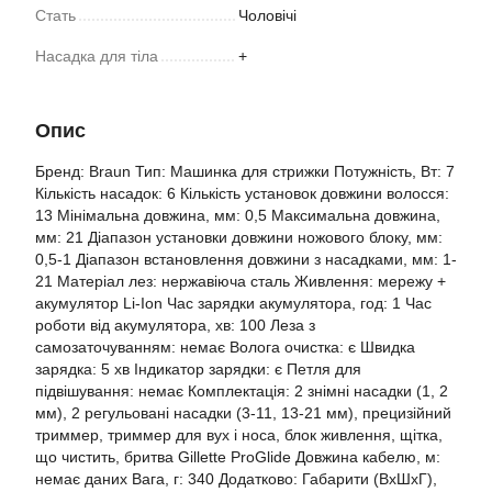
Стать
Чоловічі
Насадка для тіла
+
Опис
Бренд: Braun Тип: Машинка для стрижки Потужність, Вт: 7
Кількість насадок: 6 Кількість установок довжини волосся:
13 Мінімальна довжина, мм: 0,5 Максимальна довжина,
мм: 21 Діапазон установки довжини ножового блоку, мм:
0,5-1 Діапазон встановлення довжини з насадками, мм: 1-
21 Матеріал лез: нержавіюча сталь Живлення: мережу +
акумулятор Li-Ion Час зарядки акумулятора, год: 1 Час
роботи від акумулятора, хв: 100 Леза з
самозаточуванням: немає Волога очистка: є Швидка
зарядка: 5 хв Індикатор зарядки: є Петля для
підвішування: немає Комплектація: 2 знімні насадки (1, 2
мм), 2 регульовані насадки (3-11, 13-21 мм), прецизійний
триммер, триммер для вух і носа, блок живлення, щітка,
що чистить, бритва Gillette ProGlide Довжина кабелю, м:
немає даних Вага, г: 340 Додатково: Габарити (ВхШхГ),