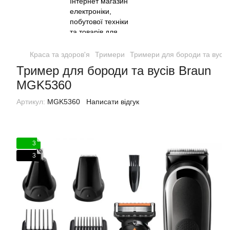
Краса та здоров'я
Тримери
Тримери для бороди та вусів
Тример для бороди та вусів Braun
MGK5360
Артикул:
MGK5360
Написати відгук
3
3