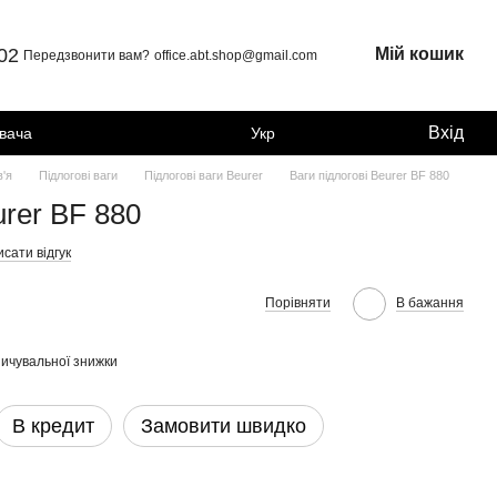
 02
Мій кошик
Передзвонити вам?
office.abt.shop@gmail.com
Вхід
увача
Укр
в'я
Підлогові ваги
Підлогові ваги Beurer
Ваги підлогові Beurer BF 880
urer BF 880
сати відгук
Порівняти
В бажання
ичувальної знижки
В кредит
Замовити швидко