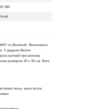
BF 880
Китай
 WIFI та Bluetooth. Визначають
ла. У додатку Beurer
трата калорій при різному
скла розміром 30 х 30 см. Ваги
м'язової маси, маси кісток;
ечовин
користувача