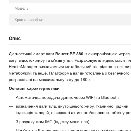
Модель
Країна виробник
Опис
Діагностичні смарт ваги
Beurer BF 880
із синхронізацією через
вагу, відсоток жиру та м'язів у тілі. Розраховують індекс маси ті
HealthManager визначається метаболічний вік, рідина в тілі, ви
метаболізмі та інше. Платформа ваг виготовлена з безпечного 
розраховані на максимальну вагу до 180 кг.
Основні характеристики
Автоматична передача даних через WIFI та Bluetooth
визначення ваги тіла, внутрішнього жиру, тканинної рідини, 
індикація калорій, швидкості активного/основного обміну р
З розрахунком ІМТ (індексу маси тіла)
Пам'ять на 8 користувачів з автоматичним розпізнаванням 