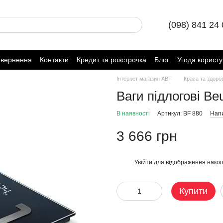
(098) 841 24
овернення
Контакти
Кредит та розстрочка
Блог
Угода корист
Інтернет магазин ABT
Краса та здоро
Ваги підлогові Be
В наявності
Артикул: BF 880
Напи
3 666 грн
Увійти
для відображення накоп
%
Купити