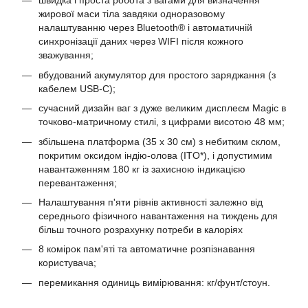
швидка і проста робота з вагами для визначення
жирової маси тіла завдяки одноразовому
налаштуванню через Bluetooth® і автоматичній
синхронізації даних через WIFI після кожного
зважування;
вбудований акумулятор для простого заряджання (з
кабелем USB-C);
сучасний дизайн ваг з дуже великим дисплеєм Magic в
точково-матричному стилі, з цифрами висотою 48 мм;
збільшена платформа (35 x 30 см) з небитким склом,
покритим оксидом індію-олова (ITO*), і допустимим
навантаженням 180 кг із захисною індикацією
перевантаження;
Налаштування п'яти рівнів активності залежно від
середнього фізичного навантаження на тиждень для
більш точного розрахунку потреби в калоріях
8 комірок пам'яті та автоматичне розпізнавання
користувача;
перемикання одиниць вимірювання: кг/фунт/стоун.