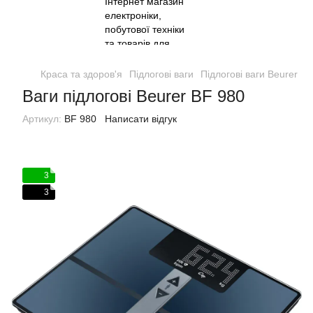
Краса та здоров'я
Підлогові ваги
Підлогові ваги Beurer
В
Ваги підлогові Beurer BF 980
Артикул:
BF 980
Написати відгук
3
3