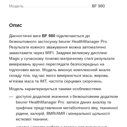
Модель
BF 980
Опис
Діагностичні ваги
BF 980
підключаються до
безкоштовного застосунку beurer HealthManager Pro.
Результати кожного зважування можна автоматично
завантажити через WIFI. Завдяки великому дисплею
Magic у сучасному точково-матричному стилі результати
вимірювань зручно переглядати безпосередньо на
підлогових вагах. Модель виконує комплексний аналіз
складу тіла, під час якого вимірюються маса, жирова,
м'язова маса та ІМТ, частота серцевих скорочень.
Модель характеризується такими особливостями:
доступні додаткові значення з безкоштовним додатком
beurer HealthManager Pro: записи даних аналізу та
графічне представлення метаболічного віку, тканинної
рідини, калорій, BMR/AMR і мінеральної щільності
кісткової тканини;