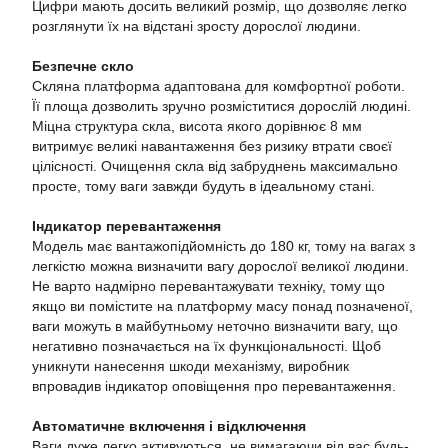
Цифри мають досить великий розмір, що дозволяє легко
розглянути їх на відстані зросту дорослої людини.
Безпечне скло
Скляна платформа адаптована для комфортної роботи.
Її площа дозволить зручно розміститися дорослій людині.
Міцна структура скла, висота якого дорівнює 8 мм
витримує великі навантаження без ризику втрати своєї
цілісності. Очищення скла від забруднень максимально
просте, тому ваги завжди будуть в ідеальному стані.
Індикатор перевантаження
Модель має вантажопідйомність до 180 кг, тому на вагах з
легкістю можна визначити вагу дорослої великої людини.
Не варто надмірно перевантажувати техніку, тому що
якщо ви помістите на платформу масу понад позначеної,
ваги можуть в майбутньому неточно визначити вагу, що
негативно позначається на їх функціональності. Щоб
уникнути нанесення шкоди механізму, виробник
впровадив індикатор оповіщення про перевантаження.
Автоматичне включення і відключення
Ваги дуже легко активуються, не вимагаючи від вас будь-