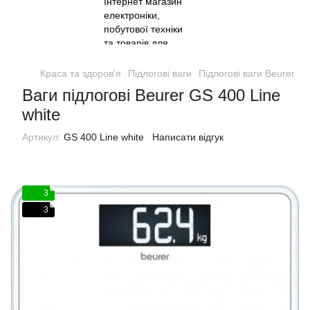
Краса та здоров'я
Підлогові ваги
Підлогові ваги Beurer
В
Ваги підлогові Beurer GS 400 Line
white
Артикул:
GS 400 Line white
Написати відгук
3
3